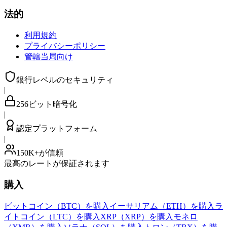
法的
利用規約
プライバシーポリシー
管轄当局向け
銀行レベルのセキュリティ
|
256ビット暗号化
|
認定プラットフォーム
|
150K+が信頼
最高のレートが保証されます
購入
ビットコイン（BTC）を購入
イーサリアム（ETH）を購入
ラ
イトコイン（LTC）を購入
XRP（XRP）を購入
モネロ