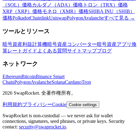
（SOL）価格
カルダノ（ADA）価格
トロン（TRX）価格
XRP（XRP）価格
モネロ（XMR）価格
SHIBA INU（SHIB）
価格
Polkadot
Chainlink
Uniswap
Polygon
Avalanche
すべて見る
→
ツールとリソース
暗号資産利益計算機
暗号資産コンバーター
暗号資産アプリ
換
算レート
ガイド
よくある質問
サイトマップ
ブログ
ネットワーク
Ethereum
Bitcoin
Binance Smart
Chain
Polygon
Avalanche
Solana
Cardano
Tron
2026 SwapRocket. 全著作権所有。
利用規約
プライバシー
Cookie
Cookie settings
SwapRocket is non-custodial — we never ask for wallet
connections, signatures, seed phrases, or private keys. Security
contact:
security@swaprocket.io
.