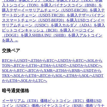
（XMR）を購入
ソラナ（SOL）を購入
トロン（TRX）を購
入
トンコイン（TON）を購入
バイナンスコイン（BNB）を
購入
テザーイーサリアムチェーン（USDT-ERC20）を購入
テ
ザートロンチェーン（USDT-TRC20）を購入
テザーバイナン
ススマートチェーン（USDT-BEP20）を購入
USDコインイー
サリアムチェーン（USDC）を購入
カルダノ（ADA）を購入
ビットコインキャッシュ（BCH）を購入
ドージコイン
（DOGE）を購入
SHIBA INU（SHIB）を購入
アルトコイン
を購入
→
交換ペア
BTCからUSDTへ
ETHからBTCへ
USDTからBTCへ
SOLから
TONへ
BTCからETHへ
ETHからUSDTへ
USDTからUSDCへ
SOLからBTCへ
BTCからXMRへ
ETHからBNBへ
USDTから
TRXへ
SOLからETHへ
BTCからSOLへ
ETHからSOLへ
USDT
からETHへ
SOLからLTCへ
暗号通貨価格
イーサリアム（ETH）価格
ビットコイン（BTC）価格
USD
コイン（USDC）価格
バイナンスコイン（BNB）価格
ソラナ