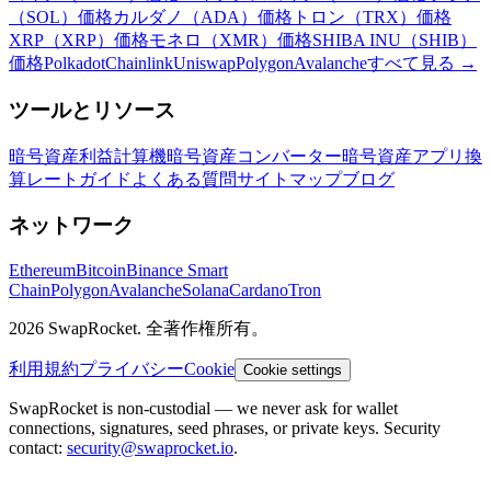
（SOL）価格
カルダノ（ADA）価格
トロン（TRX）価格
XRP（XRP）価格
モネロ（XMR）価格
SHIBA INU（SHIB）
価格
Polkadot
Chainlink
Uniswap
Polygon
Avalanche
すべて見る
→
ツールとリソース
暗号資産利益計算機
暗号資産コンバーター
暗号資産アプリ
換
算レート
ガイド
よくある質問
サイトマップ
ブログ
ネットワーク
Ethereum
Bitcoin
Binance Smart
Chain
Polygon
Avalanche
Solana
Cardano
Tron
2026 SwapRocket. 全著作権所有。
利用規約
プライバシー
Cookie
Cookie settings
SwapRocket is non-custodial — we never ask for wallet
connections, signatures, seed phrases, or private keys. Security
contact:
security@swaprocket.io
.