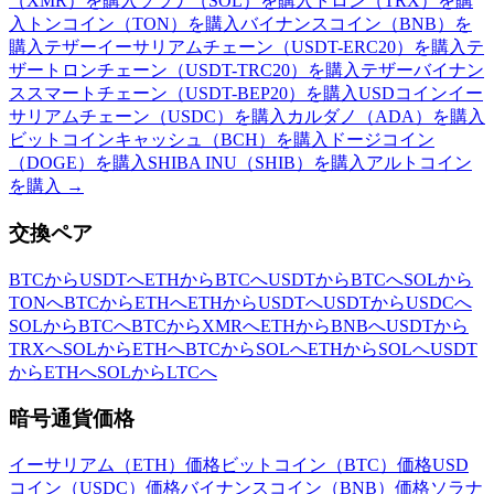
（XMR）を購入
ソラナ（SOL）を購入
トロン（TRX）を購
入
トンコイン（TON）を購入
バイナンスコイン（BNB）を
購入
テザーイーサリアムチェーン（USDT-ERC20）を購入
テ
ザートロンチェーン（USDT-TRC20）を購入
テザーバイナン
ススマートチェーン（USDT-BEP20）を購入
USDコインイー
サリアムチェーン（USDC）を購入
カルダノ（ADA）を購入
ビットコインキャッシュ（BCH）を購入
ドージコイン
（DOGE）を購入
SHIBA INU（SHIB）を購入
アルトコイン
を購入
→
交換ペア
BTCからUSDTへ
ETHからBTCへ
USDTからBTCへ
SOLから
TONへ
BTCからETHへ
ETHからUSDTへ
USDTからUSDCへ
SOLからBTCへ
BTCからXMRへ
ETHからBNBへ
USDTから
TRXへ
SOLからETHへ
BTCからSOLへ
ETHからSOLへ
USDT
からETHへ
SOLからLTCへ
暗号通貨価格
イーサリアム（ETH）価格
ビットコイン（BTC）価格
USD
コイン（USDC）価格
バイナンスコイン（BNB）価格
ソラナ