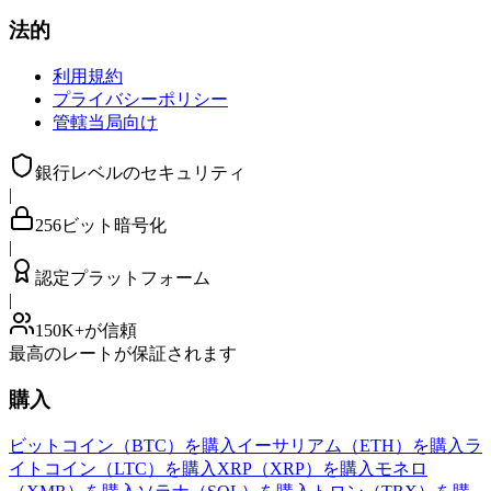
法的
利用規約
プライバシーポリシー
管轄当局向け
銀行レベルのセキュリティ
|
256ビット暗号化
|
認定プラットフォーム
|
150K+が信頼
最高のレートが保証されます
購入
ビットコイン（BTC）を購入
イーサリアム（ETH）を購入
ラ
イトコイン（LTC）を購入
XRP（XRP）を購入
モネロ