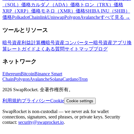
（SOL）価格
カルダノ（ADA）価格
トロン（TRX）価格
XRP（XRP）価格
モネロ（XMR）価格
SHIBA INU（SHIB）
価格
Polkadot
Chainlink
Uniswap
Polygon
Avalanche
すべて見る
→
ツールとリソース
暗号資産利益計算機
暗号資産コンバーター
暗号資産アプリ
換
算レート
ガイド
よくある質問
サイトマップ
ブログ
ネットワーク
Ethereum
Bitcoin
Binance Smart
Chain
Polygon
Avalanche
Solana
Cardano
Tron
2026 SwapRocket. 全著作権所有。
利用規約
プライバシー
Cookie
Cookie settings
SwapRocket is non-custodial — we never ask for wallet
connections, signatures, seed phrases, or private keys. Security
contact:
security@swaprocket.io
.