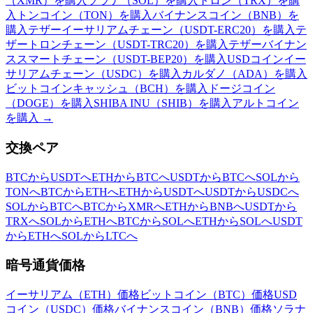
（XMR）を購入
ソラナ（SOL）を購入
トロン（TRX）を購
入
トンコイン（TON）を購入
バイナンスコイン（BNB）を
購入
テザーイーサリアムチェーン（USDT-ERC20）を購入
テ
ザートロンチェーン（USDT-TRC20）を購入
テザーバイナン
ススマートチェーン（USDT-BEP20）を購入
USDコインイー
サリアムチェーン（USDC）を購入
カルダノ（ADA）を購入
ビットコインキャッシュ（BCH）を購入
ドージコイン
（DOGE）を購入
SHIBA INU（SHIB）を購入
アルトコイン
を購入
→
交換ペア
BTCからUSDTへ
ETHからBTCへ
USDTからBTCへ
SOLから
TONへ
BTCからETHへ
ETHからUSDTへ
USDTからUSDCへ
SOLからBTCへ
BTCからXMRへ
ETHからBNBへ
USDTから
TRXへ
SOLからETHへ
BTCからSOLへ
ETHからSOLへ
USDT
からETHへ
SOLからLTCへ
暗号通貨価格
イーサリアム（ETH）価格
ビットコイン（BTC）価格
USD
コイン（USDC）価格
バイナンスコイン（BNB）価格
ソラナ