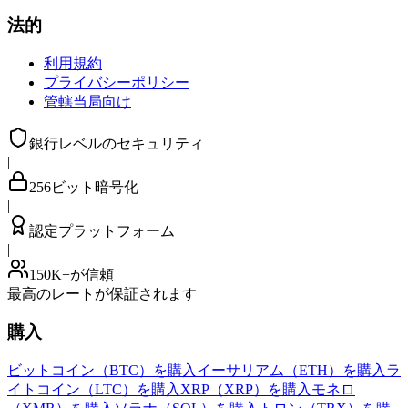
法的
利用規約
プライバシーポリシー
管轄当局向け
銀行レベルのセキュリティ
|
256ビット暗号化
|
認定プラットフォーム
|
150K+が信頼
最高のレートが保証されます
購入
ビットコイン（BTC）を購入
イーサリアム（ETH）を購入
ラ
イトコイン（LTC）を購入
XRP（XRP）を購入
モネロ