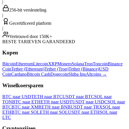
|
256-bit versleuteling
|
Gecertificeerd platform
|
Vertrouwd door 150K+
BESTE TARIEVEN GARANDEERD
Kopen
Bitcoin
Ethereum
Litecoin
XRP
Monero
Solana
Tron
Toncoin
Binance
Coin
Tether (Ethereum)
Tether (Tron)
Tether (Binance)
USD
Coin
Cardano
Bitcoin Cash
Dogecoin
Shiba Inu
Altcoins
→
Wisselkoersparen
BTC naar USDT
ETH naar BTC
USDT naar BTC
SOL naar
TON
BTC naar ETH
ETH naar USDT
USDT naar USDC
SOL naar
BTC
BTC naar XMR
ETH naar BNB
USDT naar TRX
SOL naar
ETH
BTC naar SOL
ETH naar SOL
USDT naar ETH
SOL naar
LTC
Cryptoprijzen