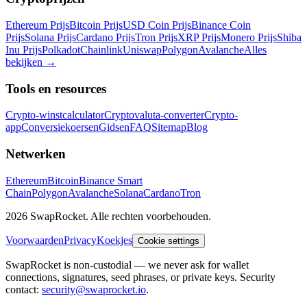
Ethereum Prijs
Bitcoin Prijs
USD Coin Prijs
Binance Coin
Prijs
Solana Prijs
Cardano Prijs
Tron Prijs
XRP Prijs
Monero Prijs
Shiba
Inu Prijs
Polkadot
Chainlink
Uniswap
Polygon
Avalanche
Alles
bekijken
→
Tools en resources
Crypto-winstcalculator
Cryptovaluta-converter
Crypto-
app
Conversiekoersen
Gidsen
FAQ
Sitemap
Blog
Netwerken
Ethereum
Bitcoin
Binance Smart
Chain
Polygon
Avalanche
Solana
Cardano
Tron
2026 SwapRocket. Alle rechten voorbehouden.
Voorwaarden
Privacy
Koekjes
Cookie settings
SwapRocket is non-custodial — we never ask for wallet
connections, signatures, seed phrases, or private keys. Security
contact:
security@swaprocket.io
.