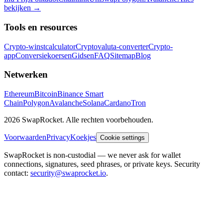
bekijken
→
Tools en resources
Crypto-winstcalculator
Cryptovaluta-converter
Crypto-
app
Conversiekoersen
Gidsen
FAQ
Sitemap
Blog
Netwerken
Ethereum
Bitcoin
Binance Smart
Chain
Polygon
Avalanche
Solana
Cardano
Tron
2026 SwapRocket. Alle rechten voorbehouden.
Voorwaarden
Privacy
Koekjes
Cookie settings
SwapRocket is non-custodial — we never ask for wallet
connections, signatures, seed phrases, or private keys. Security
contact:
security@swaprocket.io
.