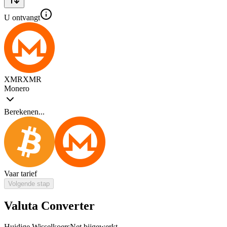
U ontvangt
XMR
XMR
Monero
Berekenen...
Vaar tarief
Volgende stap
Valuta Converter
Huidige Wisselkoers
Net bijgewerkt