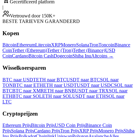
Gecertificeerd platform
|
Vertrouwd door 150K+
BESTE TARIEVEN GARANDEERD
Kopen
Bitcoin
Ethereum
Litecoin
XRP
Monero
Solana
Tron
Toncoin
Binance
Coin
Tether (Ethereum)
Tether (Tron)
Tether (Binance)
USD
Coin
Cardano
Bitcoin Cash
Dogecoin
Shiba Inu
Altcoins
→
Wisselkoersparen
BTC naar USDT
ETH naar BTC
USDT naar BTC
SOL naar
TON
BTC naar ETH
ETH naar USDT
USDT naar USDC
SOL naar
BTC
BTC naar XMR
ETH naar BNB
USDT naar TRX
SOL naar
ETH
BTC naar SOL
ETH naar SOL
USDT naar ETH
SOL naar
LTC
Cryptoprijzen
Ethereum Prijs
Bitcoin Prijs
USD Coin Prijs
Binance Coin
Prijs
Solana Prijs
Cardano Prijs
Tron Prijs
XRP Prijs
Monero Prijs
Shiba
Inu Prijs
Polkadot
Chainlink
Uniswap
Polygon
Avalanche
Alles