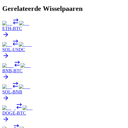
Gerelateerde Wisselpaaren
ETH
-
BTC
SOL
-
USDC
BNB
-
BTC
SOL
-
BNB
DOGE
-
BTC