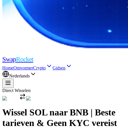
Swap
Rocket
Home
Omvormer
Crypto
Gidsen
Nederlands
Direct Wisselen
Wissel SOL naar BNB | Beste
tarieven & Geen KYC vereist