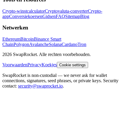
Crypto-winstcalculator
Cryptovaluta-converter
Crypto-
app
Conversiekoersen
Gidsen
FAQ
Sitemap
Blog
Netwerken
Ethereum
Bitcoin
Binance Smart
Chain
Polygon
Avalanche
Solana
Cardano
Tron
2026 SwapRocket. Alle rechten voorbehouden.
Voorwaarden
Privacy
Koekjes
Cookie settings
SwapRocket is non-custodial — we never ask for wallet
connections, signatures, seed phrases, or private keys. Security
contact:
security@swaprocket.io
.