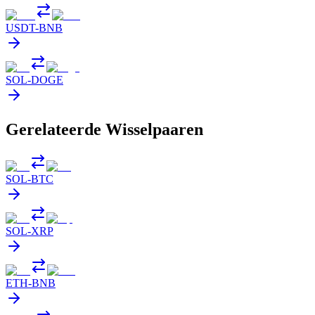
USDT
-
BNB
SOL
-
DOGE
Gerelateerde Wisselpaaren
SOL
-
BTC
SOL
-
XRP
ETH
-
BNB