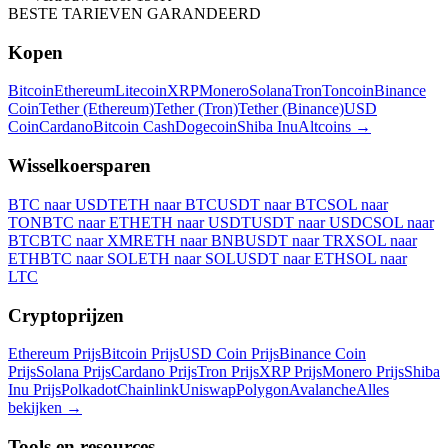
BESTE TARIEVEN GARANDEERD
Kopen
Bitcoin
Ethereum
Litecoin
XRP
Monero
Solana
Tron
Toncoin
Binance
Coin
Tether (Ethereum)
Tether (Tron)
Tether (Binance)
USD
Coin
Cardano
Bitcoin Cash
Dogecoin
Shiba Inu
Altcoins
→
Wisselkoersparen
BTC naar USDT
ETH naar BTC
USDT naar BTC
SOL naar
TON
BTC naar ETH
ETH naar USDT
USDT naar USDC
SOL naar
BTC
BTC naar XMR
ETH naar BNB
USDT naar TRX
SOL naar
ETH
BTC naar SOL
ETH naar SOL
USDT naar ETH
SOL naar
LTC
Cryptoprijzen
Ethereum Prijs
Bitcoin Prijs
USD Coin Prijs
Binance Coin
Prijs
Solana Prijs
Cardano Prijs
Tron Prijs
XRP Prijs
Monero Prijs
Shiba
Inu Prijs
Polkadot
Chainlink
Uniswap
Polygon
Avalanche
Alles
bekijken
→
Tools en resources