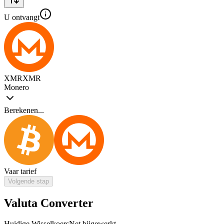
U ontvangt
XMR
XMR
Monero
Berekenen...
Vaar tarief
Volgende stap
Valuta Converter
Huidige Wisselkoers
Net bijgewerkt