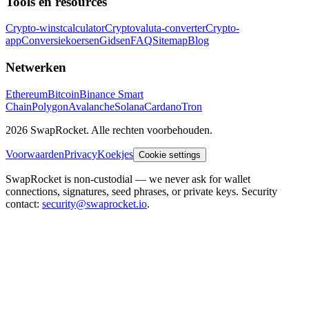
Tools en resources
Crypto-winstcalculator
Cryptovaluta-converter
Crypto-
app
Conversiekoersen
Gidsen
FAQ
Sitemap
Blog
Netwerken
Ethereum
Bitcoin
Binance Smart
Chain
Polygon
Avalanche
Solana
Cardano
Tron
2026 SwapRocket. Alle rechten voorbehouden.
Voorwaarden
Privacy
Koekjes
Cookie settings
SwapRocket is non-custodial — we never ask for wallet
connections, signatures, seed phrases, or private keys. Security
contact:
security@swaprocket.io
.