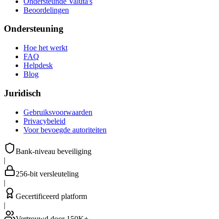
Ondersteunde Valuta's
Beoordelingen
Ondersteuning
Hoe het werkt
FAQ
Helpdesk
Blog
Juridisch
Gebruiksvoorwaarden
Privacybeleid
Voor bevoegde autoriteiten
Bank-niveau beveiliging
|
256-bit versleuteling
|
Gecertificeerd platform
|
Vertrouwd door 150K+