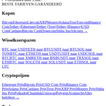
BESTE TARIEVEN GARANDEERD
Kopen
Bitcoin
Ethereum
Litecoin
XRP
Monero
Solana
Tron
Toncoin
Binance
Coin
Tether (Ethereum)
Tether (Tron)
Tether (Binance)
USD
Coin
Cardano
Bitcoin Cash
Dogecoin
Shiba Inu
Altcoins
→
Wisselkoersparen
BTC naar USDT
ETH naar BTC
USDT naar BTC
SOL naar
TON
BTC naar ETH
ETH naar USDT
USDT naar USDC
SOL naar
BTC
BTC naar XMR
ETH naar BNB
USDT naar TRX
SOL naar
ETH
BTC naar SOL
ETH naar SOL
USDT naar ETH
SOL naar
LTC
Cryptoprijzen
Ethereum Prijs
Bitcoin Prijs
USD Coin Prijs
Binance Coin
Prijs
Solana Prijs
Cardano Prijs
Tron Prijs
XRP Prijs
Monero Prijs
Shiba
Inu Prijs
Polkadot
Chainlink
Uniswap
Polygon
Avalanche
Alles
bekijken
→