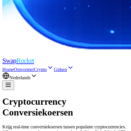
Swap
Rocket
Home
Omvormer
Crypto
Gidsen
Nederlands
Cryptocurrency
Conversiekoersen
Krijg real-time conversiekoersen tussen populaire cryptocurrencies.