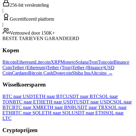
256-bit versleuteling
|
Gecertificeerd platform
|
Vertrouwd door 150K+
BESTE TARIEVEN GARANDEERD
Kopen
Bitcoin
Ethereum
Litecoin
XRP
Monero
Solana
Tron
Toncoin
Binance
Coin
Tether (Ethereum)
Tether (Tron)
Tether (Binance)
USD
Coin
Cardano
Bitcoin Cash
Dogecoin
Shiba Inu
Altcoins
→
Wisselkoersparen
BTC naar USDT
ETH naar BTC
USDT naar BTC
SOL naar
TON
BTC naar ETH
ETH naar USDT
USDT naar USDC
SOL naar
BTC
BTC naar XMR
ETH naar BNB
USDT naar TRX
SOL naar
ETH
BTC naar SOL
ETH naar SOL
USDT naar ETH
SOL naar
LTC
Cryptoprijzen