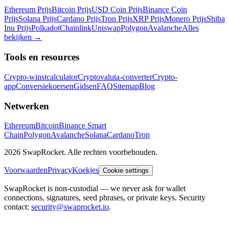
Ethereum Prijs
Bitcoin Prijs
USD Coin Prijs
Binance Coin
Prijs
Solana Prijs
Cardano Prijs
Tron Prijs
XRP Prijs
Monero Prijs
Shiba
Inu Prijs
Polkadot
Chainlink
Uniswap
Polygon
Avalanche
Alles
bekijken
→
Tools en resources
Crypto-winstcalculator
Cryptovaluta-converter
Crypto-
app
Conversiekoersen
Gidsen
FAQ
Sitemap
Blog
Netwerken
Ethereum
Bitcoin
Binance Smart
Chain
Polygon
Avalanche
Solana
Cardano
Tron
2026 SwapRocket. Alle rechten voorbehouden.
Voorwaarden
Privacy
Koekjes
Cookie settings
SwapRocket is non-custodial — we never ask for wallet
connections, signatures, seed phrases, or private keys. Security
contact:
security@swaprocket.io
.