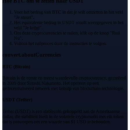
Hoe BTC om te zetten naar USDT
Voer het bedrag van BTC in dat je wilt omzetten in het veld
"Je stuurt".
Het equivalente bedrag in USDT wordt weergegeven in het
veld "Je krijgt".
Om deze cryptocurrencies te ruilen, klik op de knop "Ruil
Nu".
Voltooi het ruilproces door de instructies te volgen.
convert.aboutCurrencies
BTC
(
Bitcoin
)
Bitcoin is de eerste en meest waardevolle cryptocurrency, gecreëerd
in 2009 door Satoshi Nakamoto. Het opereert op een
gedecentraliseerd netwerk met behulp van blockchain-technologie.
USDT
(
Tether
)
Tether (USDT) is een stablecoin gekoppeld aan de Amerikaanse
dollar, die stabiliteit biedt in de volatiele cryptomarkt met elk token
dat is ontworpen om een waarde van $1 USD te behouden.