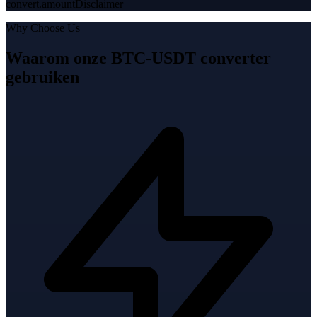
convert.amountDisclaimer
Why Choose Us
Waarom onze BTC-USDT converter
gebruiken