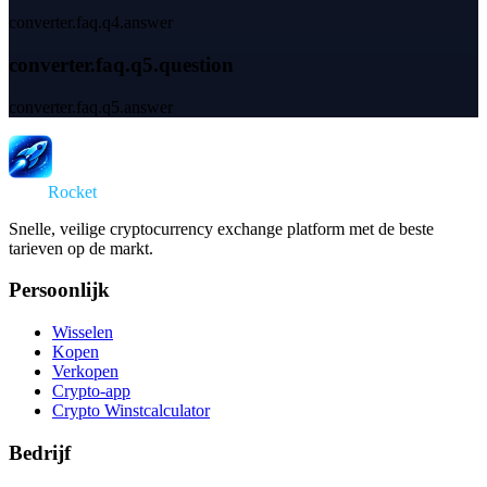
converter.faq.q4.answer
converter.faq.q5.question
converter.faq.q5.answer
Swap
Rocket
Snelle, veilige cryptocurrency exchange platform met de beste
tarieven op de markt.
Persoonlijk
Wisselen
Kopen
Verkopen
Crypto-app
Crypto Winstcalculator
Bedrijf