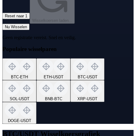
Reset naar 1
Wisselkoersen laden...
Nu Wisselen
Geen registratie vereist. Snel en veilig.
Populaire wisselparen
BTC
-
ETH
ETH
-
USDT
BTC
-
USDT
SOL
-
USDT
BNB
-
BTC
XRP
-
USDT
DOGE
-
USDT
BTC/USDT Wisselkoersgrafiek