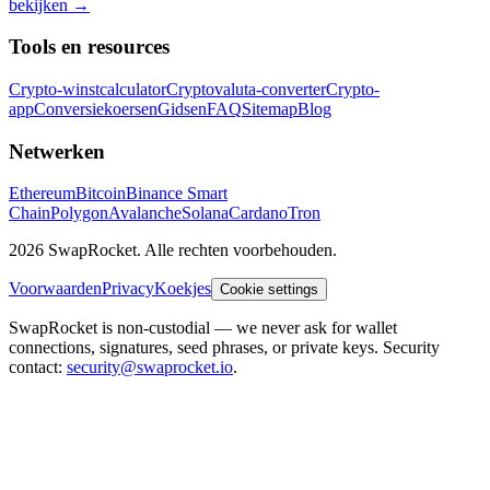
bekijken
→
Tools en resources
Crypto-winstcalculator
Cryptovaluta-converter
Crypto-
app
Conversiekoersen
Gidsen
FAQ
Sitemap
Blog
Netwerken
Ethereum
Bitcoin
Binance Smart
Chain
Polygon
Avalanche
Solana
Cardano
Tron
2026 SwapRocket. Alle rechten voorbehouden.
Voorwaarden
Privacy
Koekjes
Cookie settings
SwapRocket is non-custodial — we never ask for wallet
connections, signatures, seed phrases, or private keys. Security
contact:
security@swaprocket.io
.