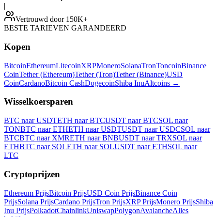
|
Vertrouwd door 150K+
BESTE TARIEVEN GARANDEERD
Kopen
Bitcoin
Ethereum
Litecoin
XRP
Monero
Solana
Tron
Toncoin
Binance
Coin
Tether (Ethereum)
Tether (Tron)
Tether (Binance)
USD
Coin
Cardano
Bitcoin Cash
Dogecoin
Shiba Inu
Altcoins
→
Wisselkoersparen
BTC naar USDT
ETH naar BTC
USDT naar BTC
SOL naar
TON
BTC naar ETH
ETH naar USDT
USDT naar USDC
SOL naar
BTC
BTC naar XMR
ETH naar BNB
USDT naar TRX
SOL naar
ETH
BTC naar SOL
ETH naar SOL
USDT naar ETH
SOL naar
LTC
Cryptoprijzen
Ethereum Prijs
Bitcoin Prijs
USD Coin Prijs
Binance Coin
Prijs
Solana Prijs
Cardano Prijs
Tron Prijs
XRP Prijs
Monero Prijs
Shiba
Inu Prijs
Polkadot
Chainlink
Uniswap
Polygon
Avalanche
Alles