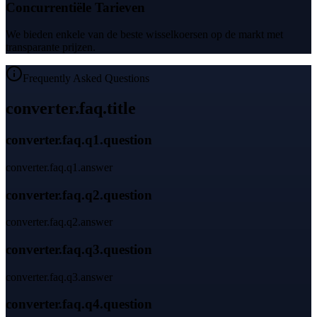
Concurrentiële Tarieven
We bieden enkele van de beste wisselkoersen op de markt met
transparante prijzen.
Frequently Asked Questions
converter.faq.title
converter.faq.q1.question
converter.faq.q1.answer
converter.faq.q2.question
converter.faq.q2.answer
converter.faq.q3.question
converter.faq.q3.answer
converter.faq.q4.question