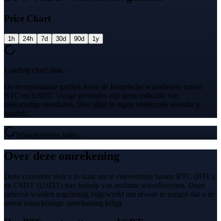
Price Chart
1h
24h
7d
30d
90d
1y
Loading chart data...
De bovenstaande grafiek toont de historische wisselkoers tussen
BTC en USDT. Vorige prestaties zijn geen indicatie van
toekomstige resultaten. Doe altijd je eigen onderzoek voordat je
handelt.
Wisselkoersen laden...
Over deze omrekening
Deze converter stelt u in staat om te converteren tussen BTC (BTC)
en USDT (USDT) met behulp van realtime wisselkoersen. Onze
tarieven worden regelmatig bijgewerkt om ervoor te zorgen dat u de
meest nauwkeurige omrekening krijgt.