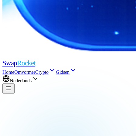
Swap
Rocket
Home
Omvormer
Crypto
Gidsen
Nederlands