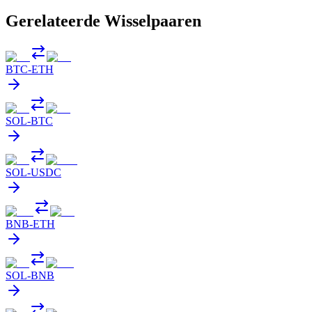
Gerelateerde Wisselpaaren
BTC
-
ETH
SOL
-
BTC
SOL
-
USDC
BNB
-
ETH
SOL
-
BNB