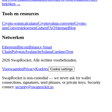
bekijken
→
Tools en resources
Crypto-winstcalculator
Cryptovaluta-converter
Crypto-
app
Conversiekoersen
Gidsen
FAQ
Sitemap
Blog
Netwerken
Ethereum
Bitcoin
Binance Smart
Chain
Polygon
Avalanche
Solana
Cardano
Tron
2026 SwapRocket. Alle rechten voorbehouden.
Voorwaarden
Privacy
Koekjes
Cookie settings
SwapRocket is non-custodial — we never ask for wallet
connections, signatures, seed phrases, or private keys. Security
contact:
security@swaprocket.io
.