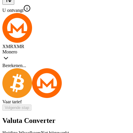
U ontvangt
XMR
XMR
Monero
Berekenen...
Vaar tarief
Volgende stap
Valuta Converter
Huidige Wisselkoers
Net bijgewerkt