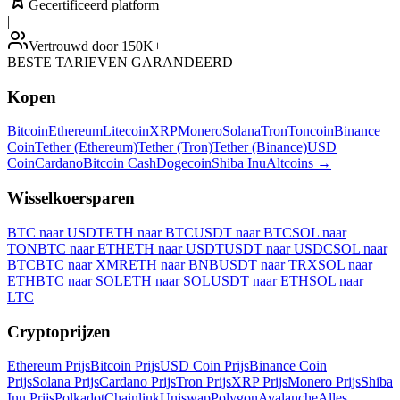
Gecertificeerd platform
|
Vertrouwd door 150K+
BESTE TARIEVEN GARANDEERD
Kopen
Bitcoin
Ethereum
Litecoin
XRP
Monero
Solana
Tron
Toncoin
Binance
Coin
Tether (Ethereum)
Tether (Tron)
Tether (Binance)
USD
Coin
Cardano
Bitcoin Cash
Dogecoin
Shiba Inu
Altcoins
→
Wisselkoersparen
BTC naar USDT
ETH naar BTC
USDT naar BTC
SOL naar
TON
BTC naar ETH
ETH naar USDT
USDT naar USDC
SOL naar
BTC
BTC naar XMR
ETH naar BNB
USDT naar TRX
SOL naar
ETH
BTC naar SOL
ETH naar SOL
USDT naar ETH
SOL naar
LTC
Cryptoprijzen
Ethereum Prijs
Bitcoin Prijs
USD Coin Prijs
Binance Coin
Prijs
Solana Prijs
Cardano Prijs
Tron Prijs
XRP Prijs
Monero Prijs
Shiba
Inu Prijs
Polkadot
Chainlink
Uniswap
Polygon
Avalanche
Alles