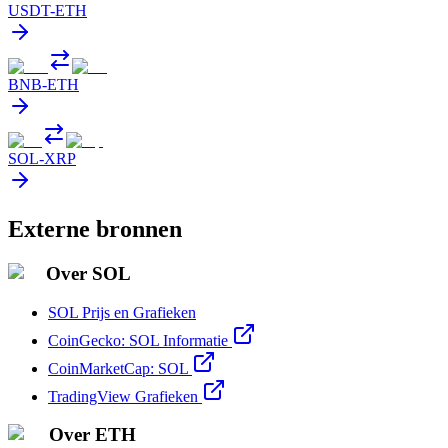
USDT
-
ETH
BNB
-
ETH
SOL
-
XRP
Externe bronnen
Over SOL
SOL Prijs en Grafieken
CoinGecko: SOL Informatie
CoinMarketCap: SOL
TradingView Grafieken
Over ETH