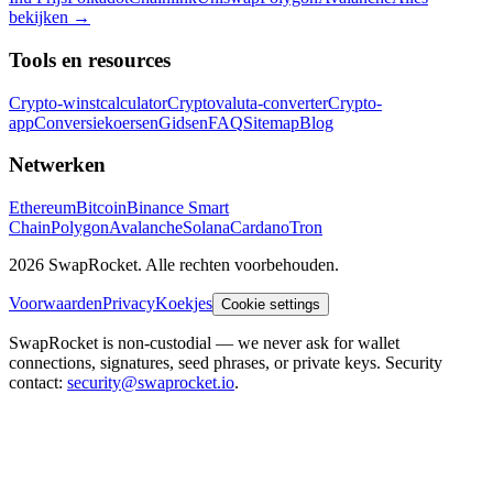
bekijken
→
Tools en resources
Crypto-winstcalculator
Cryptovaluta-converter
Crypto-
app
Conversiekoersen
Gidsen
FAQ
Sitemap
Blog
Netwerken
Ethereum
Bitcoin
Binance Smart
Chain
Polygon
Avalanche
Solana
Cardano
Tron
2026 SwapRocket. Alle rechten voorbehouden.
Voorwaarden
Privacy
Koekjes
Cookie settings
SwapRocket is non-custodial — we never ask for wallet
connections, signatures, seed phrases, or private keys. Security
contact:
security@swaprocket.io
.