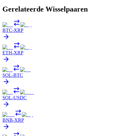
Gerelateerde Wisselpaaren
BTC
-
XRP
ETH
-
XRP
SOL
-
BTC
SOL
-
USDC
BNB
-
XRP