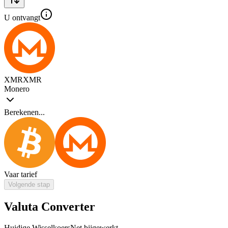
U ontvangt
XMR
XMR
Monero
Berekenen...
Vaar tarief
Volgende stap
Valuta Converter
Huidige Wisselkoers
Net bijgewerkt