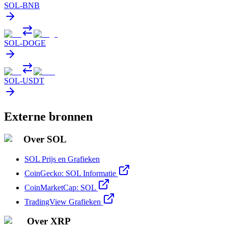
SOL
-
BNB
SOL
-
DOGE
SOL
-
USDT
Externe bronnen
Over SOL
SOL Prijs en Grafieken
CoinGecko: SOL Informatie
CoinMarketCap: SOL
TradingView Grafieken
Over XRP