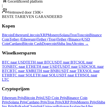
Gecertificeerd platform
|
Vertrouwd door 150K+
BESTE TARIEVEN GARANDEERD
Kopen
Bitcoin
Ethereum
Litecoin
XRP
Monero
Solana
Tron
Toncoin
Binance
Coin
Tether (Ethereum)
Tether (Tron)
Tether (Binance)
USD
Coin
Cardano
Bitcoin Cash
Dogecoin
Shiba Inu
Altcoins
→
Wisselkoersparen
BTC naar USDT
ETH naar BTC
USDT naar BTC
SOL naar
TON
BTC naar ETH
ETH naar USDT
USDT naar USDC
SOL naar
BTC
BTC naar XMR
ETH naar BNB
USDT naar TRX
SOL naar
ETH
BTC naar SOL
ETH naar SOL
USDT naar ETH
SOL naar
LTC
Cryptoprijzen
Ethereum Prijs
Bitcoin Prijs
USD Coin Prijs
Binance Coin
Prijs
Solana Prijs
Cardano Prijs
Tron Prijs
XRP Prijs
Monero Prijs
Shiba
Inu Prijs
Polkadot
Chainlink
Uniswap
Polygon
Avalanche
Alles