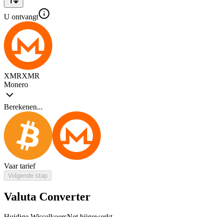
U ontvangt
XMR
XMR
Monero
Berekenen...
Vaar tarief
Volgende stap
Valuta Converter
Huidige Wisselkoers
Net bijgewerkt