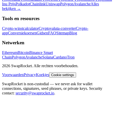
Inu Prijs
Polkadot
Chainlink
Uniswap
Polygon
Avalanche
Alles
bekijken
→
Tools en resources
Crypto-winstcalculator
Cryptovaluta-converter
Crypto-
app
Conversiekoersen
Gidsen
FAQ
Sitemap
Blog
Netwerken
Ethereum
Bitcoin
Binance Smart
Chain
Polygon
Avalanche
Solana
Cardano
Tron
2026 SwapRocket. Alle rechten voorbehouden.
Voorwaarden
Privacy
Koekjes
Cookie settings
SwapRocket is non-custodial — we never ask for wallet
connections, signatures, seed phrases, or private keys. Security
contact:
security@swaprocket.io
.