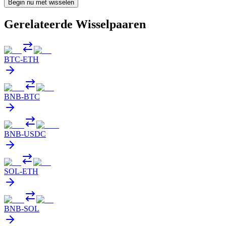
Begin nu met wisselen
Gerelateerde Wisselpaaren
BTC
-
ETH
BNB
-
BTC
BNB
-
USDC
SOL
-
ETH
BNB
-
SOL