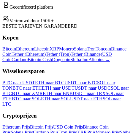
Gecertificeerd platform
|
Vertrouwd door 150K+
BESTE TARIEVEN GARANDEERD
Kopen
Bitcoin
Ethereum
Litecoin
XRP
Monero
Solana
Tron
Toncoin
Binance
Coin
Tether (Ethereum)
Tether (Tron)
Tether (Binance)
USD
Coin
Cardano
Bitcoin Cash
Dogecoin
Shiba Inu
Altcoins
→
Wisselkoersparen
BTC naar USDT
ETH naar BTC
USDT naar BTC
SOL naar
TON
BTC naar ETH
ETH naar USDT
USDT naar USDC
SOL naar
BTC
BTC naar XMR
ETH naar BNB
USDT naar TRX
SOL naar
ETH
BTC naar SOL
ETH naar SOL
USDT naar ETH
SOL naar
LTC
Cryptoprijzen
Ethereum Prijs
Bitcoin Prijs
USD Coin Prijs
Binance Coin
Prijs
Solana Prijs
Cardano Prijs
Tron Prijs
XRP Prijs
Monero Prijs
Shiba