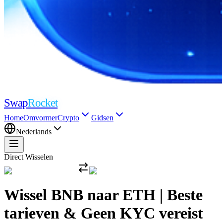
Swap
Rocket
Home
Omvormer
Crypto
Gidsen
Nederlands
Direct Wisselen
Wissel BNB naar ETH | Beste
tarieven & Geen KYC vereist