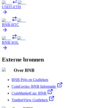
USDT
-
ETH
BNB
-
BTC
BNB
-
SOL
Externe bronnen
Over BNB
BNB Prijs en Grafieken
CoinGecko: BNB Informatie
CoinMarketCap: BNB
TradingView Grafieken