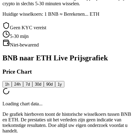
crypto in slechts 5-30 minuten wisselen.
Huidige wisselkoers: 1 BNB ≈ Berekenen... ETH
Geen KYC vereist
5-30
mijn
Niet-bewarend
BNB naar ETH Live Prijsgrafiek
Price Chart
1h
24h
7d
30d
90d
1y
Loading chart data...
De grafiek hierboven toont de historische wisselkoers tussen BNB
en ETH. De prestaties uit het verleden zijn geen indicatie van
toekomstige resultaten. Doe altijd uw eigen onderzoek voordat u
handelt.