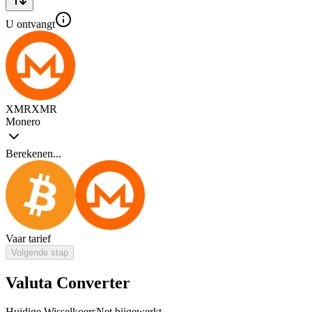
U ontvangt
XMR
XMR
Monero
Berekenen...
Vaar tarief
Volgende stap
Valuta Converter
Huidige Wisselkoers
Net bijgewerkt