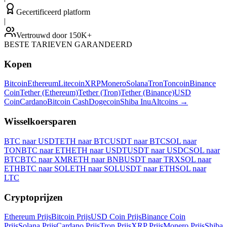
Gecertificeerd platform
|
Vertrouwd door 150K+
BESTE TARIEVEN GARANDEERD
Kopen
Bitcoin
Ethereum
Litecoin
XRP
Monero
Solana
Tron
Toncoin
Binance
Coin
Tether (Ethereum)
Tether (Tron)
Tether (Binance)
USD
Coin
Cardano
Bitcoin Cash
Dogecoin
Shiba Inu
Altcoins
→
Wisselkoersparen
BTC naar USDT
ETH naar BTC
USDT naar BTC
SOL naar
TON
BTC naar ETH
ETH naar USDT
USDT naar USDC
SOL naar
BTC
BTC naar XMR
ETH naar BNB
USDT naar TRX
SOL naar
ETH
BTC naar SOL
ETH naar SOL
USDT naar ETH
SOL naar
LTC
Cryptoprijzen
Ethereum Prijs
Bitcoin Prijs
USD Coin Prijs
Binance Coin
Prijs
Solana Prijs
Cardano Prijs
Tron Prijs
XRP Prijs
Monero Prijs
Shiba