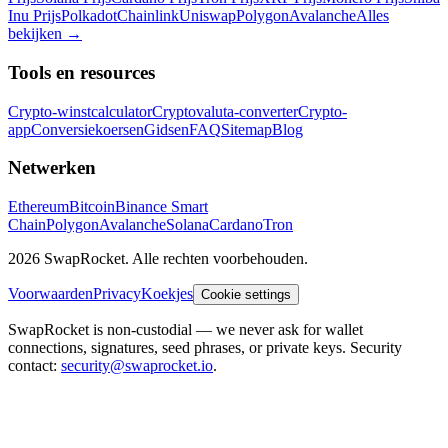
Inu Prijs
Polkadot
Chainlink
Uniswap
Polygon
Avalanche
Alles
bekijken
→
Tools en resources
Crypto-winstcalculator
Cryptovaluta-converter
Crypto-
app
Conversiekoersen
Gidsen
FAQ
Sitemap
Blog
Netwerken
Ethereum
Bitcoin
Binance Smart
Chain
Polygon
Avalanche
Solana
Cardano
Tron
2026 SwapRocket. Alle rechten voorbehouden.
Voorwaarden
Privacy
Koekjes
Cookie settings
SwapRocket is non-custodial — we never ask for wallet
connections, signatures, seed phrases, or private keys. Security
contact:
security@swaprocket.io
.