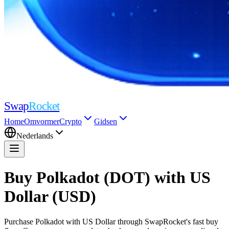
Swap
Rocket
Home
Omvormer
Crypto
Gidsen
Nederlands
Buy Polkadot (DOT) with US
Dollar (USD)
Purchase Polkadot with US Dollar through SwapRocket's fast buy