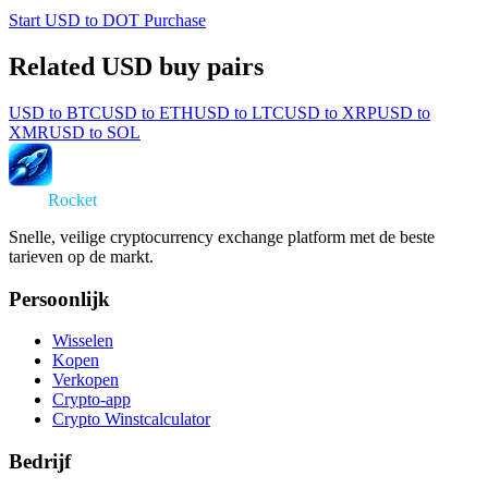
Start USD to DOT Purchase
Related USD buy pairs
USD
to
BTC
USD
to
ETH
USD
to
LTC
USD
to
XRP
USD
to
XMR
USD
to
SOL
Swap
Rocket
Snelle, veilige cryptocurrency exchange platform met de beste
tarieven op de markt.
Persoonlijk
Wisselen
Kopen
Verkopen
Crypto-app
Crypto Winstcalculator
Bedrijf