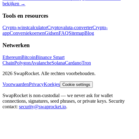
bekijken
→
Tools en resources
Crypto-winstcalculator
Cryptovaluta-converter
Crypto-
app
Conversiekoersen
Gidsen
FAQ
Sitemap
Blog
Netwerken
Ethereum
Bitcoin
Binance Smart
Chain
Polygon
Avalanche
Solana
Cardano
Tron
2026 SwapRocket. Alle rechten voorbehouden.
Voorwaarden
Privacy
Koekjes
Cookie settings
SwapRocket is non-custodial — we never ask for wallet
connections, signatures, seed phrases, or private keys. Security
contact:
security@swaprocket.io
.