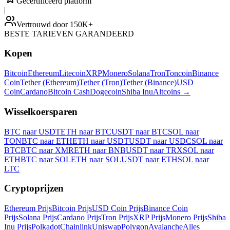
Gecertificeerd platform
|
Vertrouwd door 150K+
BESTE TARIEVEN GARANDEERD
Kopen
Bitcoin
Ethereum
Litecoin
XRP
Monero
Solana
Tron
Toncoin
Binance
Coin
Tether (Ethereum)
Tether (Tron)
Tether (Binance)
USD
Coin
Cardano
Bitcoin Cash
Dogecoin
Shiba Inu
Altcoins
→
Wisselkoersparen
BTC naar USDT
ETH naar BTC
USDT naar BTC
SOL naar
TON
BTC naar ETH
ETH naar USDT
USDT naar USDC
SOL naar
BTC
BTC naar XMR
ETH naar BNB
USDT naar TRX
SOL naar
ETH
BTC naar SOL
ETH naar SOL
USDT naar ETH
SOL naar
LTC
Cryptoprijzen
Ethereum Prijs
Bitcoin Prijs
USD Coin Prijs
Binance Coin
Prijs
Solana Prijs
Cardano Prijs
Tron Prijs
XRP Prijs
Monero Prijs
Shiba
Inu Prijs
Polkadot
Chainlink
Uniswap
Polygon
Avalanche
Alles