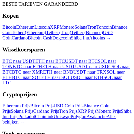
BESTE TARIEVEN GARANDEERD
Kopen
Bitcoin
Ethereum
Litecoin
XRP
Monero
Solana
Tron
Toncoin
Binance
Coin
Tether (Ethereum)
Tether (Tron)
Tether (Binance)
USD
Coin
Cardano
Bitcoin Cash
Dogecoin
Shiba Inu
Altcoins
→
Wisselkoersparen
BTC naar USDT
ETH naar BTC
USDT naar BTC
SOL naar
TON
BTC naar ETH
ETH naar USDT
USDT naar USDC
SOL naar
BTC
BTC naar XMR
ETH naar BNB
USDT naar TRX
SOL naar
ETH
BTC naar SOL
ETH naar SOL
USDT naar ETH
SOL naar
LTC
Cryptoprijzen
Ethereum Prijs
Bitcoin Prijs
USD Coin Prijs
Binance Coin
Prijs
Solana Prijs
Cardano Prijs
Tron Prijs
XRP Prijs
Monero Prijs
Shiba
Inu Prijs
Polkadot
Chainlink
Uniswap
Polygon
Avalanche
Alles
bekijken
→
Tools en resources