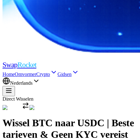
Swap
Rocket
Home
Omvormer
Crypto
Gidsen
Nederlands
Direct Wisselen
Wissel BTC naar USDC | Beste
tarieven & Geen KYC vereist