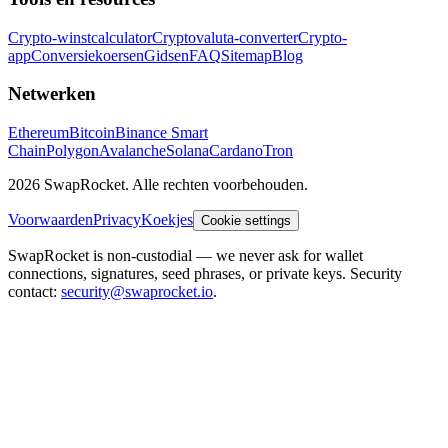
Crypto-winstcalculator
Cryptovaluta-converter
Crypto-
app
Conversiekoersen
Gidsen
FAQ
Sitemap
Blog
Netwerken
Ethereum
Bitcoin
Binance Smart
Chain
Polygon
Avalanche
Solana
Cardano
Tron
2026 SwapRocket. Alle rechten voorbehouden.
Voorwaarden
Privacy
Koekjes
Cookie settings
SwapRocket is non-custodial — we never ask for wallet
connections, signatures, seed phrases, or private keys. Security
contact:
security@swaprocket.io
.