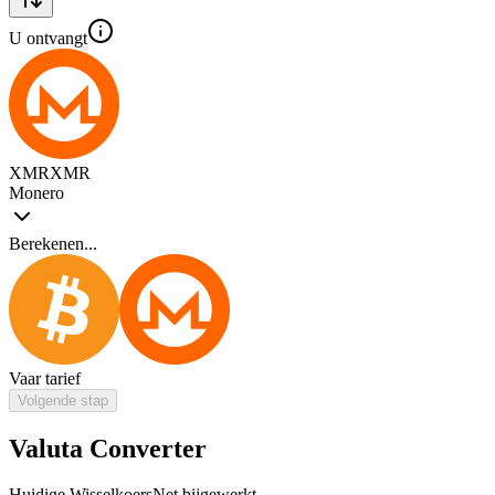
U ontvangt
XMR
XMR
Monero
Berekenen...
Vaar tarief
Volgende stap
Valuta Converter
Huidige Wisselkoers
Net bijgewerkt