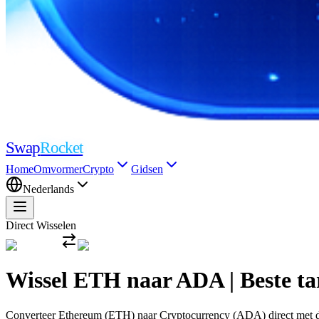
Swap
Rocket
Home
Omvormer
Crypto
Gidsen
Nederlands
Direct Wisselen
Wissel ETH naar ADA | Beste t
Converteer Ethereum (ETH) naar Cryptocurrency (ADA) direct met de me