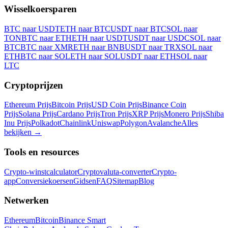
Wisselkoersparen
BTC naar USDT
ETH naar BTC
USDT naar BTC
SOL naar
TON
BTC naar ETH
ETH naar USDT
USDT naar USDC
SOL naar
BTC
BTC naar XMR
ETH naar BNB
USDT naar TRX
SOL naar
ETH
BTC naar SOL
ETH naar SOL
USDT naar ETH
SOL naar
LTC
Cryptoprijzen
Ethereum Prijs
Bitcoin Prijs
USD Coin Prijs
Binance Coin
Prijs
Solana Prijs
Cardano Prijs
Tron Prijs
XRP Prijs
Monero Prijs
Shiba
Inu Prijs
Polkadot
Chainlink
Uniswap
Polygon
Avalanche
Alles
bekijken
→
Tools en resources
Crypto-winstcalculator
Cryptovaluta-converter
Crypto-
app
Conversiekoersen
Gidsen
FAQ
Sitemap
Blog
Netwerken
Ethereum
Bitcoin
Binance Smart