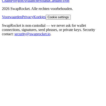
Chain
Polygon
Avalanche
Solana
Cardano
Tron
2026 SwapRocket. Alle rechten voorbehouden.
Voorwaarden
Privacy
Koekjes
Cookie settings
SwapRocket is non-custodial — we never ask for wallet
connections, signatures, seed phrases, or private keys. Security
contact:
security@swaprocket.io
.