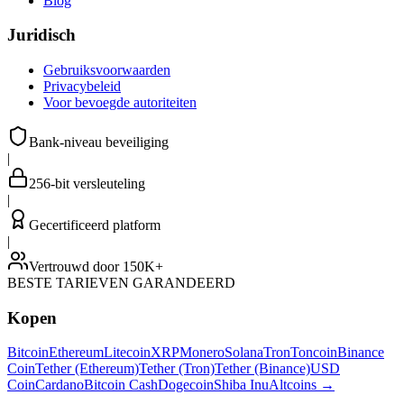
Blog
Juridisch
Gebruiksvoorwaarden
Privacybeleid
Voor bevoegde autoriteiten
Bank-niveau beveiliging
|
256-bit versleuteling
|
Gecertificeerd platform
|
Vertrouwd door 150K+
BESTE TARIEVEN GARANDEERD
Kopen
Bitcoin
Ethereum
Litecoin
XRP
Monero
Solana
Tron
Toncoin
Binance
Coin
Tether (Ethereum)
Tether (Tron)
Tether (Binance)
USD
Coin
Cardano
Bitcoin Cash
Dogecoin
Shiba Inu
Altcoins
→