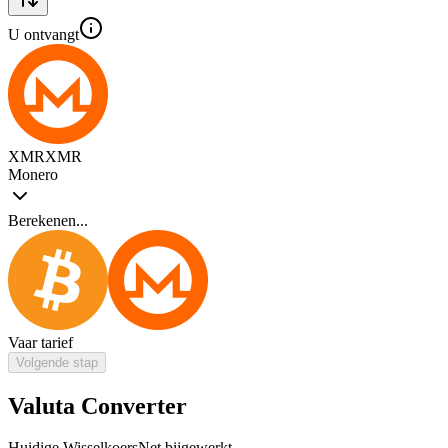
U ontvangt
XMR
XMR
Monero
Berekenen...
Vaar tarief
Volgende stap
Valuta Converter
Huidige Wisselkoers
Net bijgewerkt