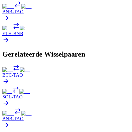
BNB
-
TAO
ETH
-
BNB
Gerelateerde Wisselpaaren
BTC
-
TAO
SOL
-
TAO
BNB
-
TAO