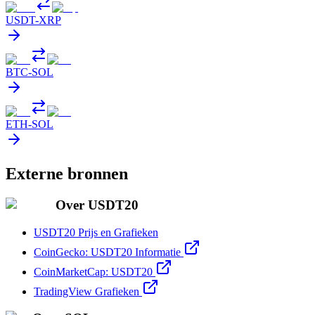
USDT
-
XRP
BTC
-
SOL
ETH
-
SOL
Externe bronnen
Over USDT20
USDT20 Prijs en Grafieken
CoinGecko: USDT20 Informatie
CoinMarketCap: USDT20
TradingView Grafieken