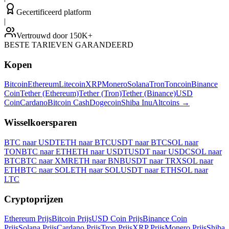
Gecertificeerd platform
|
Vertrouwd door 150K+
BESTE TARIEVEN GARANDEERD
Kopen
Bitcoin
Ethereum
Litecoin
XRP
Monero
Solana
Tron
Toncoin
Binance
Coin
Tether (Ethereum)
Tether (Tron)
Tether (Binance)
USD
Coin
Cardano
Bitcoin Cash
Dogecoin
Shiba Inu
Altcoins
→
Wisselkoersparen
BTC naar USDT
ETH naar BTC
USDT naar BTC
SOL naar
TON
BTC naar ETH
ETH naar USDT
USDT naar USDC
SOL naar
BTC
BTC naar XMR
ETH naar BNB
USDT naar TRX
SOL naar
ETH
BTC naar SOL
ETH naar SOL
USDT naar ETH
SOL naar
LTC
Cryptoprijzen
Ethereum Prijs
Bitcoin Prijs
USD Coin Prijs
Binance Coin
Prijs
Solana Prijs
Cardano Prijs
Tron Prijs
XRP Prijs
Monero Prijs
Shiba