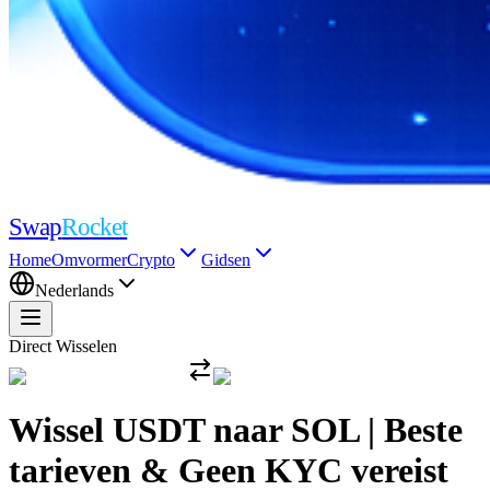
Swap
Rocket
Home
Omvormer
Crypto
Gidsen
Nederlands
Direct Wisselen
Wissel USDT naar SOL | Beste
tarieven & Geen KYC vereist