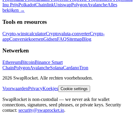
Inu Prijs
Polkadot
Chainlink
Uniswap
Polygon
Avalanche
Alles
bekijken
→
Tools en resources
Crypto-winstcalculator
Cryptovaluta-converter
Crypto-
app
Conversiekoersen
Gidsen
FAQ
Sitemap
Blog
Netwerken
Ethereum
Bitcoin
Binance Smart
Chain
Polygon
Avalanche
Solana
Cardano
Tron
2026 SwapRocket. Alle rechten voorbehouden.
Voorwaarden
Privacy
Koekjes
Cookie settings
SwapRocket is non-custodial — we never ask for wallet
connections, signatures, seed phrases, or private keys. Security
contact:
security@swaprocket.io
.