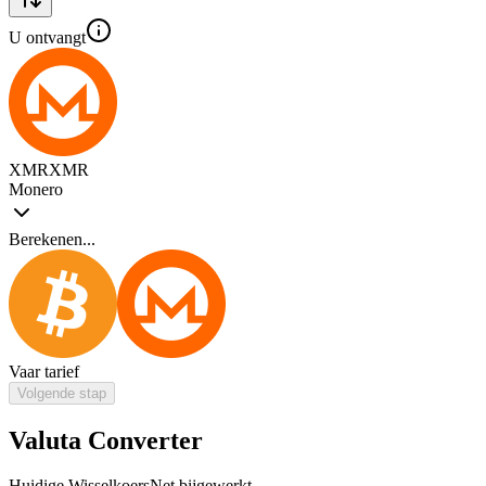
U ontvangt
XMR
XMR
Monero
Berekenen...
Vaar tarief
Volgende stap
Valuta Converter
Huidige Wisselkoers
Net bijgewerkt