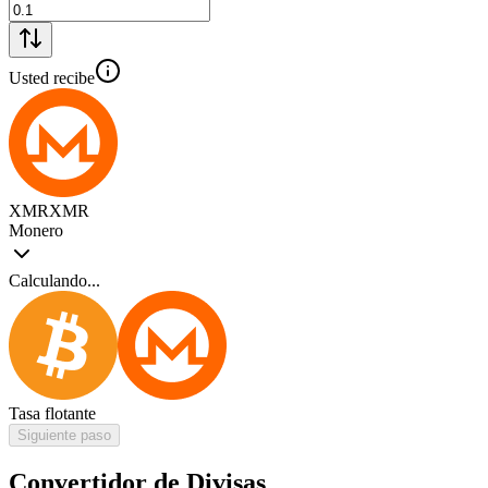
Usted recibe
XMR
XMR
Monero
Calculando...
Tasa flotante
Siguiente paso
Convertidor de Divisas