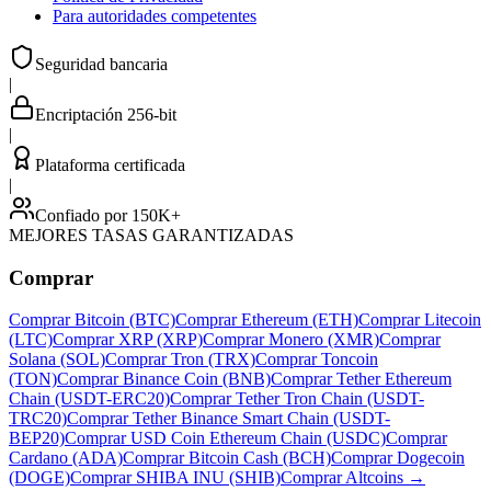
Para autoridades competentes
Seguridad bancaria
|
Encriptación 256-bit
|
Plataforma certificada
|
Confiado por 150K+
MEJORES TASAS GARANTIZADAS
Comprar
Comprar Bitcoin (BTC)
Comprar Ethereum (ETH)
Comprar Litecoin
(LTC)
Comprar XRP (XRP)
Comprar Monero (XMR)
Comprar
Solana (SOL)
Comprar Tron (TRX)
Comprar Toncoin
(TON)
Comprar Binance Coin (BNB)
Comprar Tether Ethereum
Chain (USDT-ERC20)
Comprar Tether Tron Chain (USDT-
TRC20)
Comprar Tether Binance Smart Chain (USDT-
BEP20)
Comprar USD Coin Ethereum Chain (USDC)
Comprar
Cardano (ADA)
Comprar Bitcoin Cash (BCH)
Comprar Dogecoin
(DOGE)
Comprar SHIBA INU (SHIB)
Comprar Altcoins
→