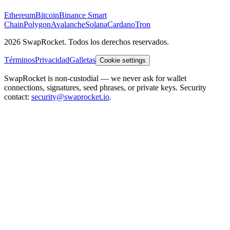
Ethereum
Bitcoin
Binance Smart
Chain
Polygon
Avalanche
Solana
Cardano
Tron
2026 SwapRocket. Todos los derechos reservados.
Términos
Privacidad
Galletas
Cookie settings
SwapRocket is non-custodial — we never ask for wallet
connections, signatures, seed phrases, or private keys. Security
contact:
security@swaprocket.io
.