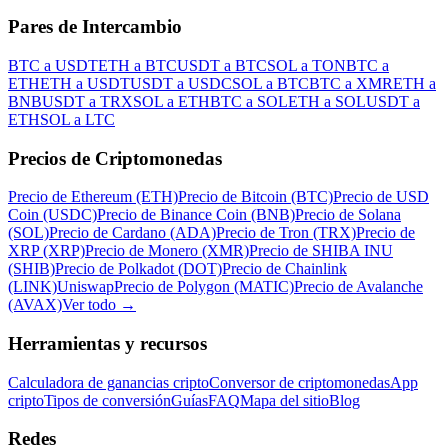
Pares de Intercambio
BTC a USDT
ETH a BTC
USDT a BTC
SOL a TON
BTC a
ETH
ETH a USDT
USDT a USDC
SOL a BTC
BTC a XMR
ETH a
BNB
USDT a TRX
SOL a ETH
BTC a SOL
ETH a SOL
USDT a
ETH
SOL a LTC
Precios de Criptomonedas
Precio de Ethereum (ETH)
Precio de Bitcoin (BTC)
Precio de USD
Coin (USDC)
Precio de Binance Coin (BNB)
Precio de Solana
(SOL)
Precio de Cardano (ADA)
Precio de Tron (TRX)
Precio de
XRP (XRP)
Precio de Monero (XMR)
Precio de SHIBA INU
(SHIB)
Precio de Polkadot (DOT)
Precio de Chainlink
(LINK)
Uniswap
Precio de Polygon (MATIC)
Precio de Avalanche
(AVAX)
Ver todo
→
Herramientas y recursos
Calculadora de ganancias cripto
Conversor de criptomonedas
App
cripto
Tipos de conversión
Guías
FAQ
Mapa del sitio
Blog
Redes