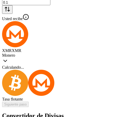
Usted recibe
XMR
XMR
Monero
Calculando...
Tasa flotante
Siguiente paso
Convertidor de Divisas