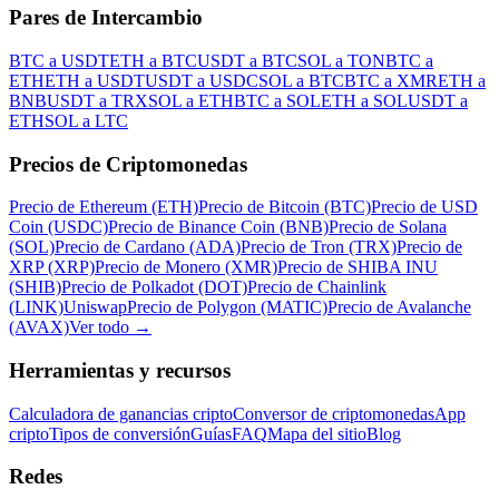
Pares de Intercambio
BTC a USDT
ETH a BTC
USDT a BTC
SOL a TON
BTC a
ETH
ETH a USDT
USDT a USDC
SOL a BTC
BTC a XMR
ETH a
BNB
USDT a TRX
SOL a ETH
BTC a SOL
ETH a SOL
USDT a
ETH
SOL a LTC
Precios de Criptomonedas
Precio de Ethereum (ETH)
Precio de Bitcoin (BTC)
Precio de USD
Coin (USDC)
Precio de Binance Coin (BNB)
Precio de Solana
(SOL)
Precio de Cardano (ADA)
Precio de Tron (TRX)
Precio de
XRP (XRP)
Precio de Monero (XMR)
Precio de SHIBA INU
(SHIB)
Precio de Polkadot (DOT)
Precio de Chainlink
(LINK)
Uniswap
Precio de Polygon (MATIC)
Precio de Avalanche
(AVAX)
Ver todo
→
Herramientas y recursos
Calculadora de ganancias cripto
Conversor de criptomonedas
App
cripto
Tipos de conversión
Guías
FAQ
Mapa del sitio
Blog
Redes