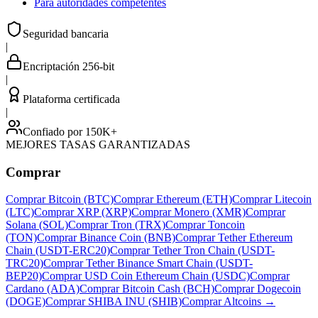
Para autoridades competentes
Seguridad bancaria
|
Encriptación 256-bit
|
Plataforma certificada
|
Confiado por 150K+
MEJORES TASAS GARANTIZADAS
Comprar
Comprar Bitcoin (BTC)
Comprar Ethereum (ETH)
Comprar Litecoin
(LTC)
Comprar XRP (XRP)
Comprar Monero (XMR)
Comprar
Solana (SOL)
Comprar Tron (TRX)
Comprar Toncoin
(TON)
Comprar Binance Coin (BNB)
Comprar Tether Ethereum
Chain (USDT-ERC20)
Comprar Tether Tron Chain (USDT-
TRC20)
Comprar Tether Binance Smart Chain (USDT-
BEP20)
Comprar USD Coin Ethereum Chain (USDC)
Comprar
Cardano (ADA)
Comprar Bitcoin Cash (BCH)
Comprar Dogecoin
(DOGE)
Comprar SHIBA INU (SHIB)
Comprar Altcoins
→