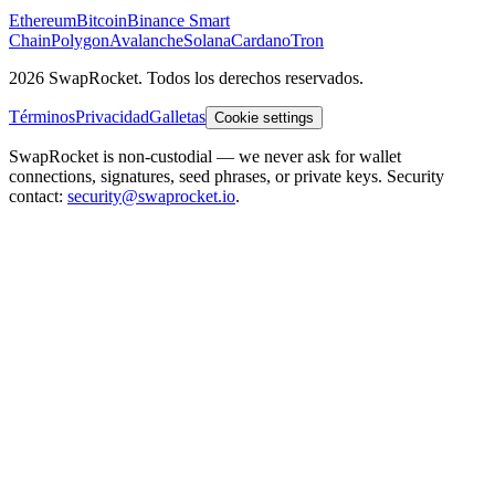
Ethereum
Bitcoin
Binance Smart
Chain
Polygon
Avalanche
Solana
Cardano
Tron
2026 SwapRocket. Todos los derechos reservados.
Términos
Privacidad
Galletas
Cookie settings
SwapRocket is non-custodial — we never ask for wallet
connections, signatures, seed phrases, or private keys. Security
contact:
security@swaprocket.io
.