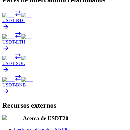
Pares de intercambio relacionados
USDT
-
BTC
USDT
-
ETH
USDT
-
SOL
USDT
-
BNB
Recursos externos
Acerca de USDT20
Precio y gráficos de USDT20