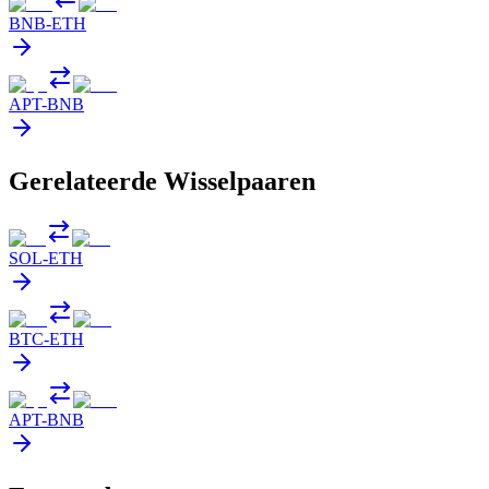
BNB
-
ETH
APT
-
BNB
Gerelateerde Wisselpaaren
SOL
-
ETH
BTC
-
ETH
APT
-
BNB