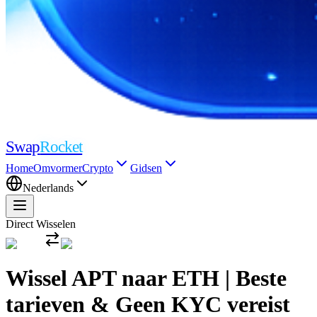
Swap
Rocket
Home
Omvormer
Crypto
Gidsen
Nederlands
Direct Wisselen
Wissel APT naar ETH | Beste
tarieven & Geen KYC vereist