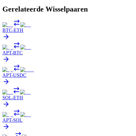
Gerelateerde Wisselpaaren
BTC
-
ETH
APT
-
BTC
APT
-
USDC
SOL
-
ETH
APT
-
SOL