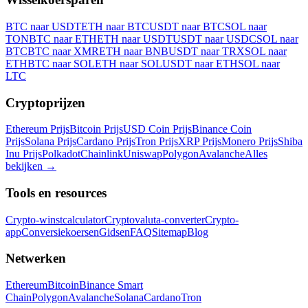
BTC naar USDT
ETH naar BTC
USDT naar BTC
SOL naar
TON
BTC naar ETH
ETH naar USDT
USDT naar USDC
SOL naar
BTC
BTC naar XMR
ETH naar BNB
USDT naar TRX
SOL naar
ETH
BTC naar SOL
ETH naar SOL
USDT naar ETH
SOL naar
LTC
Cryptoprijzen
Ethereum Prijs
Bitcoin Prijs
USD Coin Prijs
Binance Coin
Prijs
Solana Prijs
Cardano Prijs
Tron Prijs
XRP Prijs
Monero Prijs
Shiba
Inu Prijs
Polkadot
Chainlink
Uniswap
Polygon
Avalanche
Alles
bekijken
→
Tools en resources
Crypto-winstcalculator
Cryptovaluta-converter
Crypto-
app
Conversiekoersen
Gidsen
FAQ
Sitemap
Blog
Netwerken
Ethereum
Bitcoin
Binance Smart
Chain
Polygon
Avalanche
Solana
Cardano
Tron