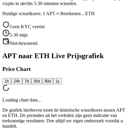
crypto in slechts 5-30 minuten wisselen.
Huidige wisselkoers: 1 APT ≈ Berekenen... ETH
Geen KYC vereist
5-30
mijn
Niet-bewarend
APT naar ETH Live Prijsgrafiek
Price Chart
1h
24h
7d
30d
90d
1y
Loading chart data...
De grafiek hierboven toont de historische wisselkoers tussen APT
en ETH. De prestaties uit het verleden zijn geen indicatie van
toekomstige resultaten. Doe altijd uw eigen onderzoek voordat u
handelt.