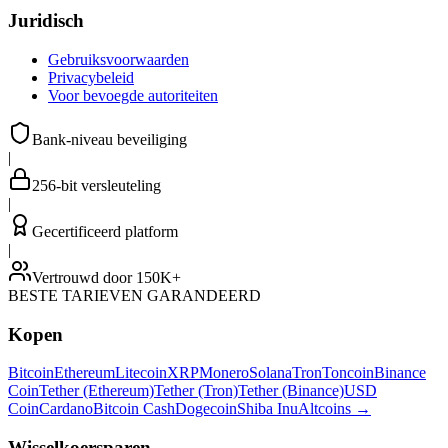
Juridisch
Gebruiksvoorwaarden
Privacybeleid
Voor bevoegde autoriteiten
Bank-niveau beveiliging
|
256-bit versleuteling
|
Gecertificeerd platform
|
Vertrouwd door 150K+
BESTE TARIEVEN GARANDEERD
Kopen
Bitcoin
Ethereum
Litecoin
XRP
Monero
Solana
Tron
Toncoin
Binance
Coin
Tether (Ethereum)
Tether (Tron)
Tether (Binance)
USD
Coin
Cardano
Bitcoin Cash
Dogecoin
Shiba Inu
Altcoins
→
Wisselkoersparen