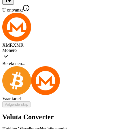
U ontvangt
XMR
XMR
Monero
Berekenen...
Vaar tarief
Volgende stap
Valuta Converter
Huidige Wisselkoers
Net bijgewerkt