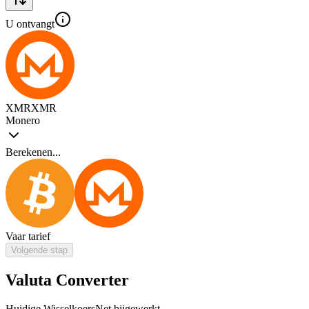
U ontvangt
XMR
XMR
Monero
Berekenen...
Vaar tarief
Volgende stap
Valuta Converter
Huidige Wisselkoers
Net bijgewerkt