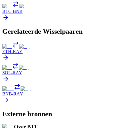
BTC
-
BNB
Gerelateerde Wisselpaaren
ETH
-
RAY
SOL
-
RAY
BNB
-
RAY
Externe bronnen
Over BTC