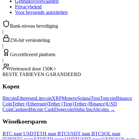
Gebruiksvoorwaarden
Privacybeleid
Voor bevoegde autoriteiten
Bank-niveau beveiliging
|
256-bit versleuteling
|
Gecertificeerd platform
|
Vertrouwd door 150K+
BESTE TARIEVEN GARANDEERD
Kopen
Bitcoin
Ethereum
Litecoin
XRP
Monero
Solana
Tron
Toncoin
Binance
Coin
Tether (Ethereum)
Tether (Tron)
Tether (Binance)
USD
Coin
Cardano
Bitcoin Cash
Dogecoin
Shiba Inu
Altcoins
→
Wisselkoersparen
BTC naar USDT
ETH naar BTC
USDT naar BTC
SOL naar