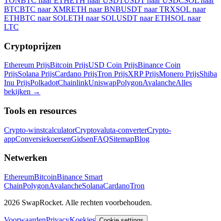
TON
BTC naar ETH
ETH naar USDT
USDT naar USDC
SOL naar
BTC
BTC naar XMR
ETH naar BNB
USDT naar TRX
SOL naar
ETH
BTC naar SOL
ETH naar SOL
USDT naar ETH
SOL naar
LTC
Cryptoprijzen
Ethereum Prijs
Bitcoin Prijs
USD Coin Prijs
Binance Coin
Prijs
Solana Prijs
Cardano Prijs
Tron Prijs
XRP Prijs
Monero Prijs
Shiba
Inu Prijs
Polkadot
Chainlink
Uniswap
Polygon
Avalanche
Alles
bekijken
→
Tools en resources
Crypto-winstcalculator
Cryptovaluta-converter
Crypto-
app
Conversiekoersen
Gidsen
FAQ
Sitemap
Blog
Netwerken
Ethereum
Bitcoin
Binance Smart
Chain
Polygon
Avalanche
Solana
Cardano
Tron
2026 SwapRocket. Alle rechten voorbehouden.
Voorwaarden
Privacy
Koekjes
Cookie settings