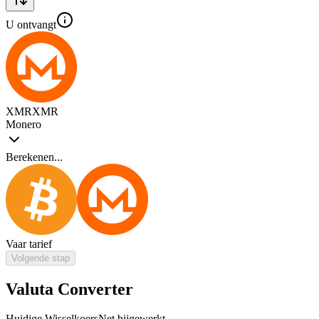
U ontvangt
XMR
XMR
Monero
Berekenen...
Vaar tarief
Volgende stap
Valuta Converter
Huidige Wisselkoers
Net bijgewerkt