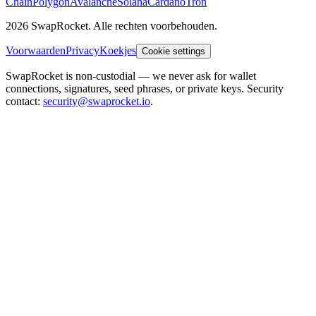
Chain
Polygon
Avalanche
Solana
Cardano
Tron
2026 SwapRocket. Alle rechten voorbehouden.
Voorwaarden
Privacy
Koekjes
Cookie settings
SwapRocket is non-custodial — we never ask for wallet
connections, signatures, seed phrases, or private keys. Security
contact:
security@swaprocket.io
.