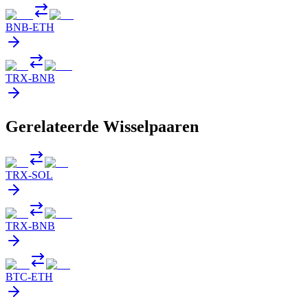
BNB
-
ETH
TRX
-
BNB
Gerelateerde Wisselpaaren
TRX
-
SOL
TRX
-
BNB
BTC
-
ETH