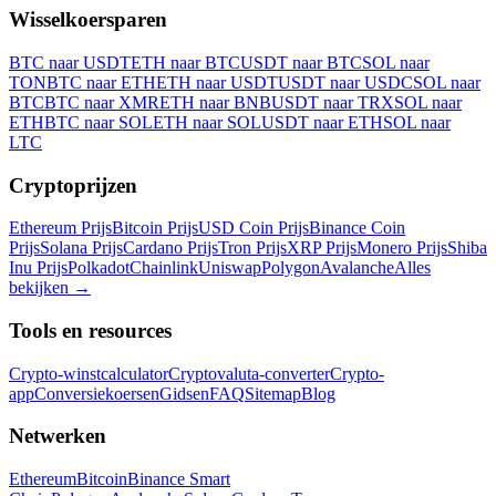
Wisselkoersparen
BTC naar USDT
ETH naar BTC
USDT naar BTC
SOL naar
TON
BTC naar ETH
ETH naar USDT
USDT naar USDC
SOL naar
BTC
BTC naar XMR
ETH naar BNB
USDT naar TRX
SOL naar
ETH
BTC naar SOL
ETH naar SOL
USDT naar ETH
SOL naar
LTC
Cryptoprijzen
Ethereum Prijs
Bitcoin Prijs
USD Coin Prijs
Binance Coin
Prijs
Solana Prijs
Cardano Prijs
Tron Prijs
XRP Prijs
Monero Prijs
Shiba
Inu Prijs
Polkadot
Chainlink
Uniswap
Polygon
Avalanche
Alles
bekijken
→
Tools en resources
Crypto-winstcalculator
Cryptovaluta-converter
Crypto-
app
Conversiekoersen
Gidsen
FAQ
Sitemap
Blog
Netwerken
Ethereum
Bitcoin
Binance Smart