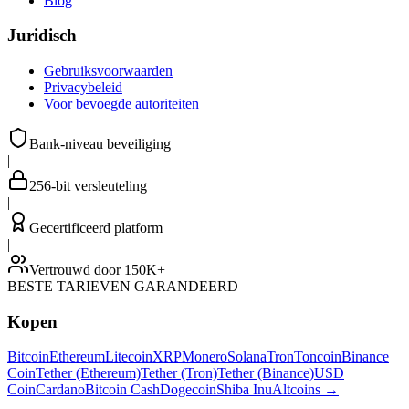
Blog
Juridisch
Gebruiksvoorwaarden
Privacybeleid
Voor bevoegde autoriteiten
Bank-niveau beveiliging
|
256-bit versleuteling
|
Gecertificeerd platform
|
Vertrouwd door 150K+
BESTE TARIEVEN GARANDEERD
Kopen
Bitcoin
Ethereum
Litecoin
XRP
Monero
Solana
Tron
Toncoin
Binance
Coin
Tether (Ethereum)
Tether (Tron)
Tether (Binance)
USD
Coin
Cardano
Bitcoin Cash
Dogecoin
Shiba Inu
Altcoins
→