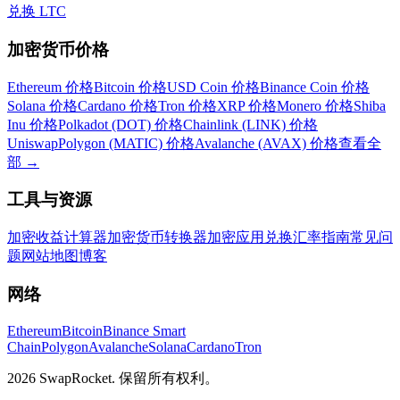
兑换 LTC
加密货币价格
Ethereum 价格
Bitcoin 价格
USD Coin 价格
Binance Coin 价格
Solana 价格
Cardano 价格
Tron 价格
XRP 价格
Monero 价格
Shiba
Inu 价格
Polkadot (DOT) 价格
Chainlink (LINK) 价格
Uniswap
Polygon (MATIC) 价格
Avalanche (AVAX) 价格
查看全
部
→
工具与资源
加密收益计算器
加密货币转换器
加密应用
兑换汇率
指南
常见问
题
网站地图
博客
网络
Ethereum
Bitcoin
Binance Smart
Chain
Polygon
Avalanche
Solana
Cardano
Tron
2026 SwapRocket. 保留所有权利。