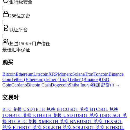
银行级安全
|
256位加密
|
认证平台
|
超过150K+用户信任
最佳汇率保证
购买
Bitcoin
Ethereum
Litecoin
XRP
Monero
Solana
Tron
Toncoin
Binance
Coin
Tether (Ethereum)
Tether (Tron)
Tether (Binance)
USD
Coin
Cardano
Bitcoin Cash
Dogecoin
Shiba Inu
小额加密货币
→
交易对
BTC 兑换 USDT
ETH 兑换 BTC
USDT 兑换 BTC
SOL 兑换
TON
BTC 兑换 ETH
ETH 兑换 USDT
USDT 兑换 USDC
SOL 兑
换 BTC
BTC 兑换 XMR
ETH 兑换 BNB
USDT 兑换 TRX
SOL
兑换 ETH
BTC 兑换 SOL
ETH 兑换 SOL
USDT 兑换 ETH
SOL