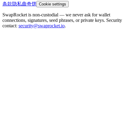
条款
隐私
曲奇饼
Cookie settings
SwapRocket is non-custodial — we never ask for wallet
connections, signatures, seed phrases, or private keys. Security
contact:
security@swaprocket.io
.