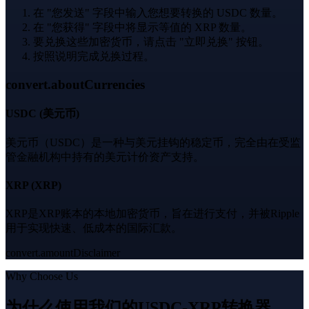
在 "您发送" 字段中输入您想要转换的 USDC 数量。
在 "您获得" 字段中将显示等值的 XRP 数量。
要兑换这些加密货币，请点击 "立即兑换" 按钮。
按照说明完成兑换过程。
convert.aboutCurrencies
USDC
(
美元币
)
美元币（USDC）是一种与美元挂钩的稳定币，完全由在受监
管金融机构中持有的美元计价资产支持。
XRP
(
XRP
)
XRP是XRP账本的本地加密货币，旨在进行支付，并被Ripple
用于实现快速、低成本的国际汇款。
convert.amountDisclaimer
Why Choose Us
为什么使用我们的USDC-XRP转换器