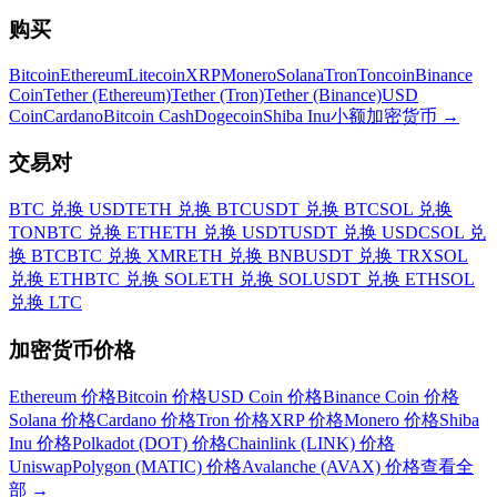
购买
Bitcoin
Ethereum
Litecoin
XRP
Monero
Solana
Tron
Toncoin
Binance
Coin
Tether (Ethereum)
Tether (Tron)
Tether (Binance)
USD
Coin
Cardano
Bitcoin Cash
Dogecoin
Shiba Inu
小额加密货币
→
交易对
BTC 兑换 USDT
ETH 兑换 BTC
USDT 兑换 BTC
SOL 兑换
TON
BTC 兑换 ETH
ETH 兑换 USDT
USDT 兑换 USDC
SOL 兑
换 BTC
BTC 兑换 XMR
ETH 兑换 BNB
USDT 兑换 TRX
SOL
兑换 ETH
BTC 兑换 SOL
ETH 兑换 SOL
USDT 兑换 ETH
SOL
兑换 LTC
加密货币价格
Ethereum 价格
Bitcoin 价格
USD Coin 价格
Binance Coin 价格
Solana 价格
Cardano 价格
Tron 价格
XRP 价格
Monero 价格
Shiba
Inu 价格
Polkadot (DOT) 价格
Chainlink (LINK) 价格
Uniswap
Polygon (MATIC) 价格
Avalanche (AVAX) 价格
查看全
部
→