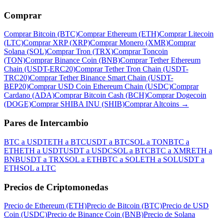
Comprar
Comprar Bitcoin (BTC)
Comprar Ethereum (ETH)
Comprar Litecoin
(LTC)
Comprar XRP (XRP)
Comprar Monero (XMR)
Comprar
Solana (SOL)
Comprar Tron (TRX)
Comprar Toncoin
(TON)
Comprar Binance Coin (BNB)
Comprar Tether Ethereum
Chain (USDT-ERC20)
Comprar Tether Tron Chain (USDT-
TRC20)
Comprar Tether Binance Smart Chain (USDT-
BEP20)
Comprar USD Coin Ethereum Chain (USDC)
Comprar
Cardano (ADA)
Comprar Bitcoin Cash (BCH)
Comprar Dogecoin
(DOGE)
Comprar SHIBA INU (SHIB)
Comprar Altcoins
→
Pares de Intercambio
BTC a USDT
ETH a BTC
USDT a BTC
SOL a TON
BTC a
ETH
ETH a USDT
USDT a USDC
SOL a BTC
BTC a XMR
ETH a
BNB
USDT a TRX
SOL a ETH
BTC a SOL
ETH a SOL
USDT a
ETH
SOL a LTC
Precios de Criptomonedas
Precio de Ethereum (ETH)
Precio de Bitcoin (BTC)
Precio de USD
Coin (USDC)
Precio de Binance Coin (BNB)
Precio de Solana