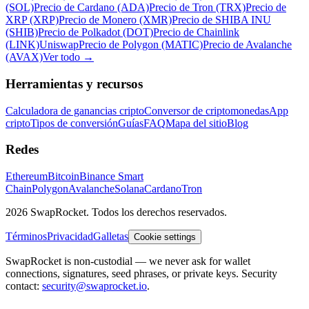
(SOL)
Precio de Cardano (ADA)
Precio de Tron (TRX)
Precio de
XRP (XRP)
Precio de Monero (XMR)
Precio de SHIBA INU
(SHIB)
Precio de Polkadot (DOT)
Precio de Chainlink
(LINK)
Uniswap
Precio de Polygon (MATIC)
Precio de Avalanche
(AVAX)
Ver todo
→
Herramientas y recursos
Calculadora de ganancias cripto
Conversor de criptomonedas
App
cripto
Tipos de conversión
Guías
FAQ
Mapa del sitio
Blog
Redes
Ethereum
Bitcoin
Binance Smart
Chain
Polygon
Avalanche
Solana
Cardano
Tron
2026 SwapRocket. Todos los derechos reservados.
Términos
Privacidad
Galletas
Cookie settings
SwapRocket is non-custodial — we never ask for wallet
connections, signatures, seed phrases, or private keys. Security
contact:
security@swaprocket.io
.