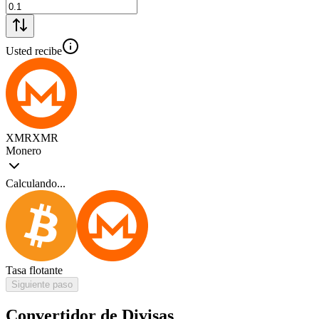
Usted recibe
XMR
XMR
Monero
Calculando...
Tasa flotante
Siguiente paso
Convertidor de Divisas