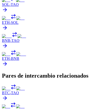
SOL
-
TAO
ETH
-
SOL
BNB
-
TAO
ETH
-
BNB
Pares de intercambio relacionados
BTC
-
TAO