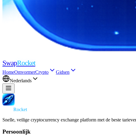
Swap
Rocket
Home
Omvormer
Crypto
Gidsen
Nederlands
Swap
Rocket
Snelle, veilige cryptocurrency exchange platform met de beste tarieve
Persoonlijk