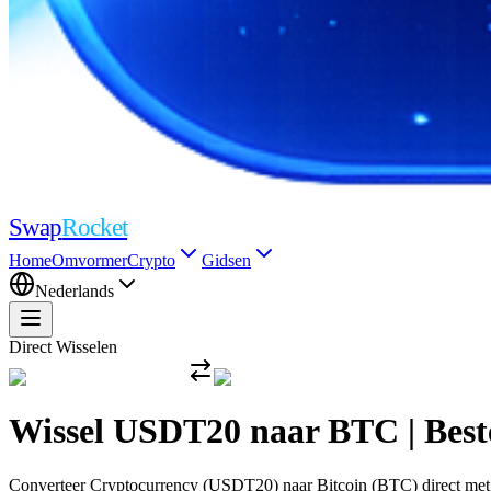
Swap
Rocket
Home
Omvormer
Crypto
Gidsen
Nederlands
Direct Wisselen
Wissel USDT20 naar BTC | Best
Converteer Cryptocurrency (USDT20) naar Bitcoin (BTC) direct met de 