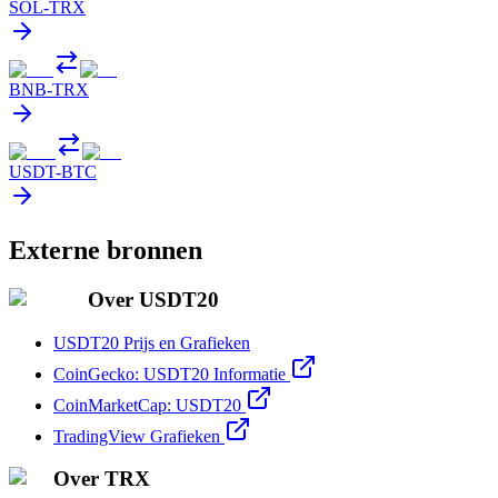
SOL
-
TRX
BNB
-
TRX
USDT
-
BTC
Externe bronnen
Over USDT20
USDT20 Prijs en Grafieken
CoinGecko: USDT20 Informatie
CoinMarketCap: USDT20
TradingView Grafieken
Over TRX