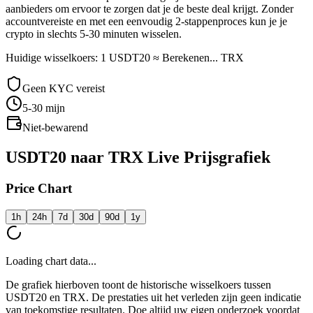
aanbieders om ervoor te zorgen dat je de beste deal krijgt. Zonder
accountvereiste en met een eenvoudig 2-stappenproces kun je je
crypto in slechts 5-30 minuten wisselen.
Huidige wisselkoers: 1 USDT20 ≈ Berekenen... TRX
Geen KYC vereist
5-30
mijn
Niet-bewarend
USDT20 naar TRX Live Prijsgrafiek
Price Chart
1h
24h
7d
30d
90d
1y
Loading chart data...
De grafiek hierboven toont de historische wisselkoers tussen
USDT20 en TRX. De prestaties uit het verleden zijn geen indicatie
van toekomstige resultaten. Doe altijd uw eigen onderzoek voordat