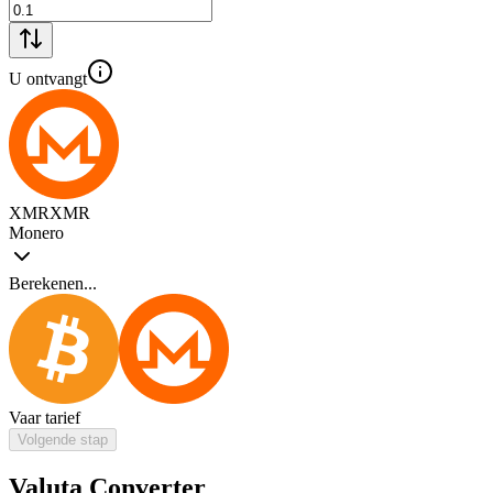
U ontvangt
XMR
XMR
Monero
Berekenen...
Vaar tarief
Volgende stap
Valuta Converter