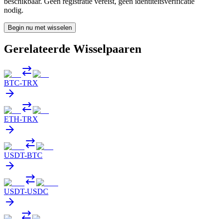
beschikbaar. Geen registratie vereist, geen identiteitsverificatie
nodig.
Begin nu met wisselen
Gerelateerde Wisselpaaren
BTC
-
TRX
ETH
-
TRX
USDT
-
BTC
USDT
-
USDC