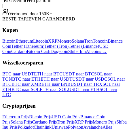
Gecertificeerd platform
|
Vertrouwd door 150K+
BESTE TARIEVEN GARANDEERD
Kopen
Bitcoin
Ethereum
Litecoin
XRP
Monero
Solana
Tron
Toncoin
Binance
Coin
Tether (Ethereum)
Tether (Tron)
Tether (Binance)
USD
Coin
Cardano
Bitcoin Cash
Dogecoin
Shiba Inu
Altcoins
→
Wisselkoersparen
BTC naar USDT
ETH naar BTC
USDT naar BTC
SOL naar
TON
BTC naar ETH
ETH naar USDT
USDT naar USDC
SOL naar
BTC
BTC naar XMR
ETH naar BNB
USDT naar TRX
SOL naar
ETH
BTC naar SOL
ETH naar SOL
USDT naar ETH
SOL naar
LTC
Cryptoprijzen
Ethereum Prijs
Bitcoin Prijs
USD Coin Prijs
Binance Coin
Prijs
Solana Prijs
Cardano Prijs
Tron Prijs
XRP Prijs
Monero Prijs
Shiba
Inu Prijs
Polkadot
Chainlink
Uniswap
Polygon
Avalanche
Alles