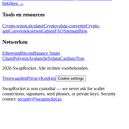
bekijken
→
Tools en resources
Crypto-winstcalculator
Cryptovaluta-converter
Crypto-
app
Conversiekoersen
Gidsen
FAQ
Sitemap
Blog
Netwerken
Ethereum
Bitcoin
Binance Smart
Chain
Polygon
Avalanche
Solana
Cardano
Tron
2026 SwapRocket. Alle rechten voorbehouden.
Voorwaarden
Privacy
Koekjes
Cookie settings
SwapRocket is non-custodial — we never ask for wallet
connections, signatures, seed phrases, or private keys. Security
contact:
security@swaprocket.io
.