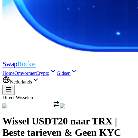
Swap
Rocket
Home
Omvormer
Crypto
Gidsen
Nederlands
Direct Wisselen
Wissel USDT20 naar TRX |
Beste tarieven & Geen KYC