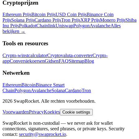
Cryptoprijzen
Ethereum Prijs
Bitcoin Prijs
USD Coin Prijs
Binance Coin
Prijs
Solana Prijs
Cardano Prijs
Tron Prijs
XRP Prijs
Monero Prijs
Shiba
Inu Prijs
Polkadot
Chainlink
Uniswap
Polygon
Avalanche
Alles
bekijken
→
Tools en resources
Crypto-winstcalculator
Cryptovaluta-converter
Crypto-
app
Conversiekoersen
Gidsen
FAQ
Sitemap
Blog
Netwerken
Ethereum
Bitcoin
Binance Smart
Chain
Polygon
Avalanche
Solana
Cardano
Tron
2026 SwapRocket. Alle rechten voorbehouden.
Voorwaarden
Privacy
Koekjes
Cookie settings
SwapRocket is non-custodial — we never ask for wallet
connections, signatures, seed phrases, or private keys. Security
contact:
security@swaprocket.io
.