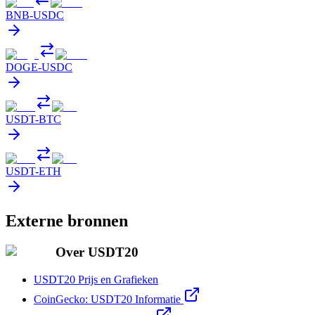
BNB
-
USDC
DOGE
-
USDC
USDT
-
BTC
USDT
-
ETH
Externe bronnen
Over USDT20
USDT20 Prijs en Grafieken
CoinGecko: USDT20 Informatie