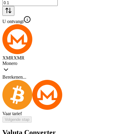
U ontvangt
XMR
XMR
Monero
Berekenen...
Vaar tarief
Volgende stap
Valuta Converter