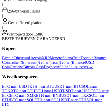
|
256-bit versleuteling
|
Gecertificeerd platform
|
Vertrouwd door 150K+
BESTE TARIEVEN GARANDEERD
Kopen
Bitcoin
Ethereum
Litecoin
XRP
Monero
Solana
Tron
Toncoin
Binance
Coin
Tether (Ethereum)
Tether (Tron)
Tether (Binance)
USD
Coin
Cardano
Bitcoin Cash
Dogecoin
Shiba Inu
Altcoins
→
Wisselkoersparen
BTC naar USDT
ETH naar BTC
USDT naar BTC
SOL naar
TON
BTC naar ETH
ETH naar USDT
USDT naar USDC
SOL naar
BTC
BTC naar XMR
ETH naar BNB
USDT naar TRX
SOL naar
ETH
BTC naar SOL
ETH naar SOL
USDT naar ETH
SOL naar
LTC