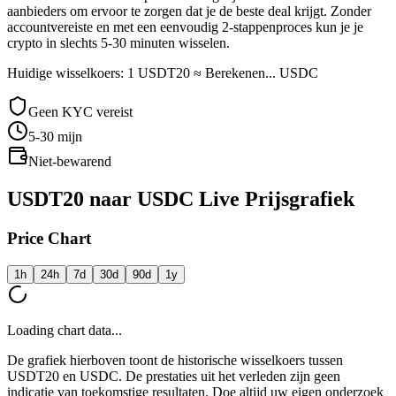
aanbieders om ervoor te zorgen dat je de beste deal krijgt. Zonder
accountvereiste en met een eenvoudig 2-stappenproces kun je je
crypto in slechts 5-30 minuten wisselen.
Huidige wisselkoers: 1 USDT20 ≈ Berekenen... USDC
Geen KYC vereist
5-30
mijn
Niet-bewarend
USDT20 naar USDC Live Prijsgrafiek
Price Chart
1h
24h
7d
30d
90d
1y
Loading chart data...
De grafiek hierboven toont de historische wisselkoers tussen
USDT20 en USDC. De prestaties uit het verleden zijn geen
indicatie van toekomstige resultaten. Doe altijd uw eigen onderzoek