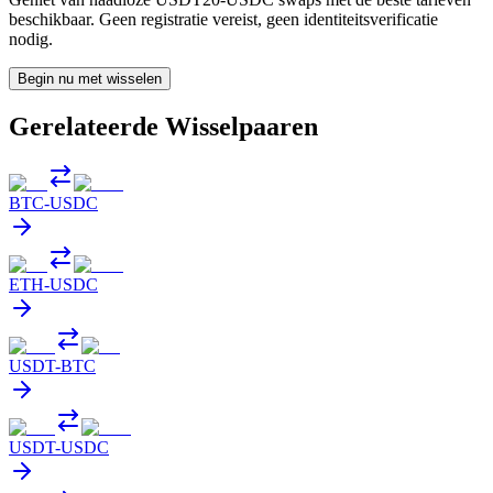
beschikbaar. Geen registratie vereist, geen identiteitsverificatie
nodig.
Begin nu met wisselen
Gerelateerde Wisselpaaren
BTC
-
USDC
ETH
-
USDC
USDT
-
BTC
USDT
-
USDC