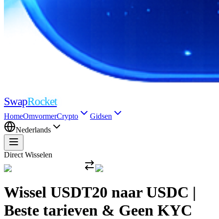
Swap
Rocket
Home
Omvormer
Crypto
Gidsen
Nederlands
Direct Wisselen
Wissel USDT20 naar USDC |
Beste tarieven & Geen KYC