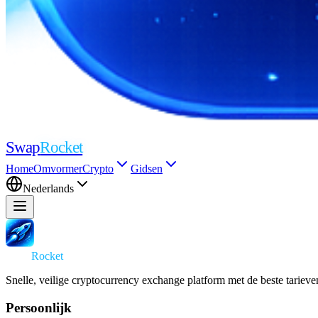
Swap
Rocket
Home
Omvormer
Crypto
Gidsen
Nederlands
Swap
Rocket
Snelle, veilige cryptocurrency exchange platform met de beste tarieve
Persoonlijk