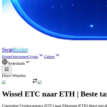
Swap
Rocket
Home
Omvormer
Crypto
Gidsen
Nederlands
Direct Wisselen
Wissel ETC naar ETH | Beste t
Converteer Cryptocurrency (ETC) naar Ethereum (ETH) direct met de me