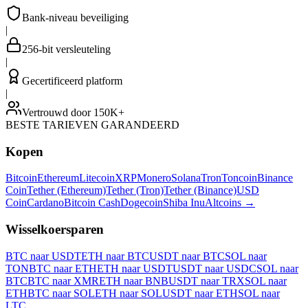
Bank-niveau beveiliging
|
256-bit versleuteling
|
Gecertificeerd platform
|
Vertrouwd door 150K+
BESTE TARIEVEN GARANDEERD
Kopen
Bitcoin
Ethereum
Litecoin
XRP
Monero
Solana
Tron
Toncoin
Binance
Coin
Tether (Ethereum)
Tether (Tron)
Tether (Binance)
USD
Coin
Cardano
Bitcoin Cash
Dogecoin
Shiba Inu
Altcoins
→
Wisselkoersparen
BTC naar USDT
ETH naar BTC
USDT naar BTC
SOL naar
TON
BTC naar ETH
ETH naar USDT
USDT naar USDC
SOL naar
BTC
BTC naar XMR
ETH naar BNB
USDT naar TRX
SOL naar
ETH
BTC naar SOL
ETH naar SOL
USDT naar ETH
SOL naar
LTC