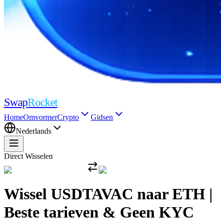
Swap
Rocket
Home
Omvormer
Crypto
Gidsen
Nederlands
Direct Wisselen
Wissel USDTAVAC naar ETH |
Beste tarieven & Geen KYC