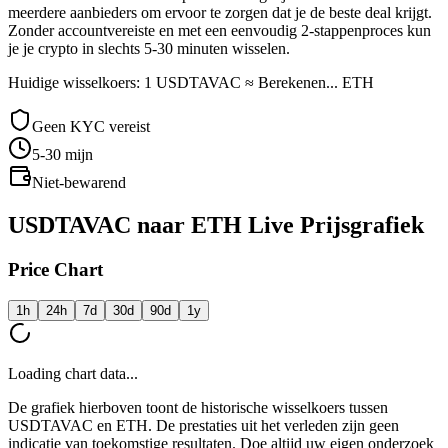
meerdere aanbieders om ervoor te zorgen dat je de beste deal krijgt.
Zonder accountvereiste en met een eenvoudig 2-stappenproces kun
je je crypto in slechts 5-30 minuten wisselen.
Huidige wisselkoers: 1 USDTAVAC ≈ Berekenen... ETH
Geen KYC vereist
5-30
mijn
Niet-bewarend
USDTAVAC naar ETH Live Prijsgrafiek
Price Chart
1h
24h
7d
30d
90d
1y
Loading chart data...
De grafiek hierboven toont de historische wisselkoers tussen
USDTAVAC en ETH. De prestaties uit het verleden zijn geen
indicatie van toekomstige resultaten. Doe altijd uw eigen onderzoek