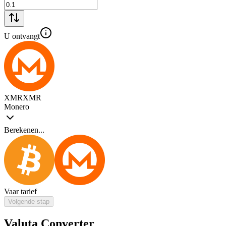
U ontvangt
XMR
XMR
Monero
Berekenen...
Vaar tarief
Volgende stap
Valuta Converter