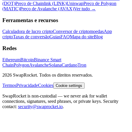
(DOT)
Preço de Chainlink (LINK)
Uniswap
Preço de Polygon
(MATIC)
Preço de Avalanche (AVAX)
Ver tudo
→
Ferramentas e recursos
Calculadora de lucro cripto
Conversor de criptomoedas
App
cripto
Taxas de conversão
Guias
FAQ
Mapa do site
Blog
Redes
Ethereum
Bitcoin
Binance Smart
Chain
Polygon
Avalanche
Solana
Cardano
Tron
2026 SwapRocket. Todos os direitos reservados.
Termos
Privacidade
Cookies
Cookie settings
SwapRocket is non-custodial — we never ask for wallet
connections, signatures, seed phrases, or private keys. Security
contact:
security@swaprocket.io
.