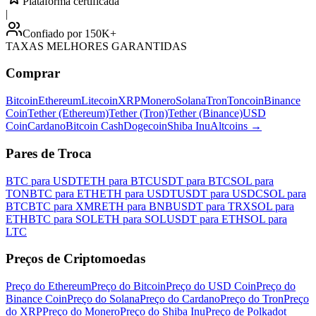
Plataforma certificada
|
Confiado por 150K+
TAXAS MELHORES GARANTIDAS
Comprar
Bitcoin
Ethereum
Litecoin
XRP
Monero
Solana
Tron
Toncoin
Binance
Coin
Tether (Ethereum)
Tether (Tron)
Tether (Binance)
USD
Coin
Cardano
Bitcoin Cash
Dogecoin
Shiba Inu
Altcoins
→
Pares de Troca
BTC para USDT
ETH para BTC
USDT para BTC
SOL para
TON
BTC para ETH
ETH para USDT
USDT para USDC
SOL para
BTC
BTC para XMR
ETH para BNB
USDT para TRX
SOL para
ETH
BTC para SOL
ETH para SOL
USDT para ETH
SOL para
LTC
Preços de Criptomoedas
Preço do Ethereum
Preço do Bitcoin
Preço do USD Coin
Preço do
Binance Coin
Preço do Solana
Preço do Cardano
Preço do Tron
Preço
do XRP
Preço do Monero
Preço do Shiba Inu
Preço de Polkadot