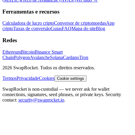
Ferramentas e recursos
Calculadora de lucro cripto
Conversor de criptomoedas
App
cripto
Taxas de conversão
Guias
FAQ
Mapa do site
Blog
Redes
Ethereum
Bitcoin
Binance Smart
Chain
Polygon
Avalanche
Solana
Cardano
Tron
2026 SwapRocket. Todos os direitos reservados.
Termos
Privacidade
Cookies
Cookie settings
SwapRocket is non-custodial — we never ask for wallet
connections, signatures, seed phrases, or private keys. Security
contact:
security@swaprocket.io
.