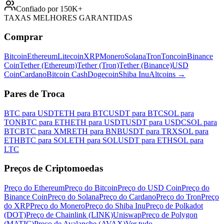
Confiado por 150K+
TAXAS MELHORES GARANTIDAS
Comprar
Bitcoin
Ethereum
Litecoin
XRP
Monero
Solana
Tron
Toncoin
Binance
Coin
Tether (Ethereum)
Tether (Tron)
Tether (Binance)
USD
Coin
Cardano
Bitcoin Cash
Dogecoin
Shiba Inu
Altcoins
→
Pares de Troca
BTC para USDT
ETH para BTC
USDT para BTC
SOL para
TON
BTC para ETH
ETH para USDT
USDT para USDC
SOL para
BTC
BTC para XMR
ETH para BNB
USDT para TRX
SOL para
ETH
BTC para SOL
ETH para SOL
USDT para ETH
SOL para
LTC
Preços de Criptomoedas
Preço do Ethereum
Preço do Bitcoin
Preço do USD Coin
Preço do
Binance Coin
Preço do Solana
Preço do Cardano
Preço do Tron
Preço
do XRP
Preço do Monero
Preço do Shiba Inu
Preço de Polkadot
(DOT)
Preço de Chainlink (LINK)
Uniswap
Preço de Polygon
(MATIC)
Preço de Avalanche (AVAX)
Ver tudo
→