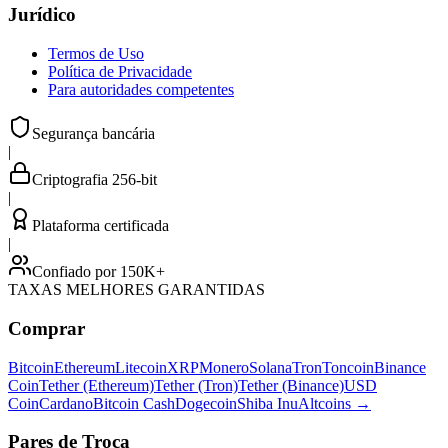
Jurídico
Termos de Uso
Política de Privacidade
Para autoridades competentes
Segurança bancária
|
Criptografia 256-bit
|
Plataforma certificada
|
Confiado por 150K+
TAXAS MELHORES GARANTIDAS
Comprar
Bitcoin
Ethereum
Litecoin
XRP
Monero
Solana
Tron
Toncoin
Binance
Coin
Tether (Ethereum)
Tether (Tron)
Tether (Binance)
USD
Coin
Cardano
Bitcoin Cash
Dogecoin
Shiba Inu
Altcoins
→
Pares de Troca