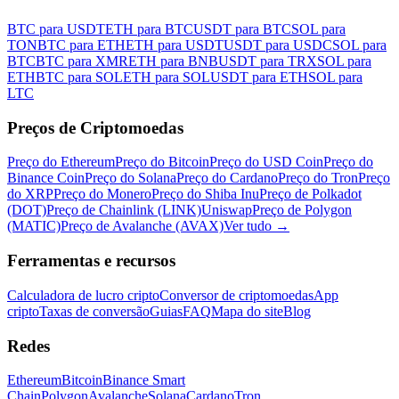
BTC para USDT
ETH para BTC
USDT para BTC
SOL para
TON
BTC para ETH
ETH para USDT
USDT para USDC
SOL para
BTC
BTC para XMR
ETH para BNB
USDT para TRX
SOL para
ETH
BTC para SOL
ETH para SOL
USDT para ETH
SOL para
LTC
Preços de Criptomoedas
Preço do Ethereum
Preço do Bitcoin
Preço do USD Coin
Preço do
Binance Coin
Preço do Solana
Preço do Cardano
Preço do Tron
Preço
do XRP
Preço do Monero
Preço do Shiba Inu
Preço de Polkadot
(DOT)
Preço de Chainlink (LINK)
Uniswap
Preço de Polygon
(MATIC)
Preço de Avalanche (AVAX)
Ver tudo
→
Ferramentas e recursos
Calculadora de lucro cripto
Conversor de criptomoedas
App
cripto
Taxas de conversão
Guias
FAQ
Mapa do site
Blog
Redes
Ethereum
Bitcoin
Binance Smart
Chain
Polygon
Avalanche
Solana
Cardano
Tron