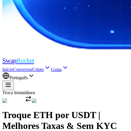
Swap
Rocket
Início
Conversor
Cripto
Guias
Português
Troca Instantânea
Troque ETH por USDT |
Melhores Taxas & Sem KYC