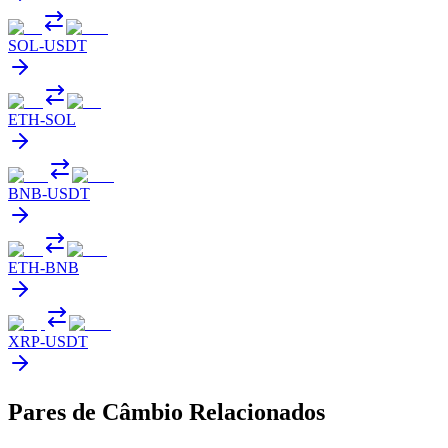
SOL
-
USDT
ETH
-
SOL
BNB
-
USDT
ETH
-
BNB
XRP
-
USDT
Pares de Câmbio Relacionados