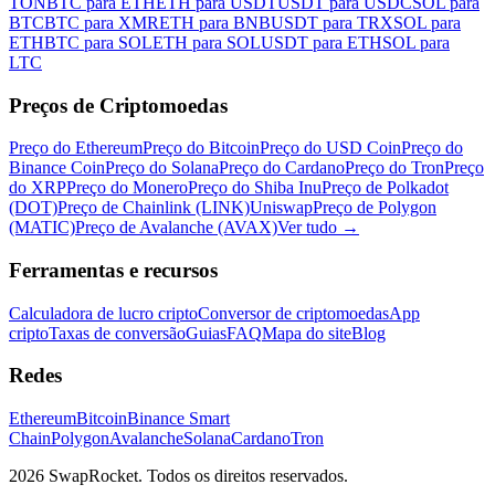
TON
BTC para ETH
ETH para USDT
USDT para USDC
SOL para
BTC
BTC para XMR
ETH para BNB
USDT para TRX
SOL para
ETH
BTC para SOL
ETH para SOL
USDT para ETH
SOL para
LTC
Preços de Criptomoedas
Preço do Ethereum
Preço do Bitcoin
Preço do USD Coin
Preço do
Binance Coin
Preço do Solana
Preço do Cardano
Preço do Tron
Preço
do XRP
Preço do Monero
Preço do Shiba Inu
Preço de Polkadot
(DOT)
Preço de Chainlink (LINK)
Uniswap
Preço de Polygon
(MATIC)
Preço de Avalanche (AVAX)
Ver tudo
→
Ferramentas e recursos
Calculadora de lucro cripto
Conversor de criptomoedas
App
cripto
Taxas de conversão
Guias
FAQ
Mapa do site
Blog
Redes
Ethereum
Bitcoin
Binance Smart
Chain
Polygon
Avalanche
Solana
Cardano
Tron
2026 SwapRocket. Todos os direitos reservados.