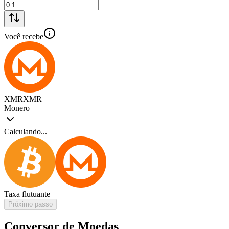
Você recebe
XMR
XMR
Monero
Calculando...
Taxa flutuante
Próximo passo
Conversor de Moedas