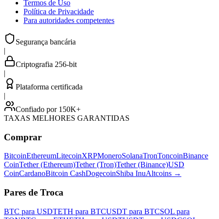
Termos de Uso
Política de Privacidade
Para autoridades competentes
Segurança bancária
|
Criptografia 256-bit
|
Plataforma certificada
|
Confiado por 150K+
TAXAS MELHORES GARANTIDAS
Comprar
Bitcoin
Ethereum
Litecoin
XRP
Monero
Solana
Tron
Toncoin
Binance
Coin
Tether (Ethereum)
Tether (Tron)
Tether (Binance)
USD
Coin
Cardano
Bitcoin Cash
Dogecoin
Shiba Inu
Altcoins
→
Pares de Troca
BTC para USDT
ETH para BTC
USDT para BTC
SOL para