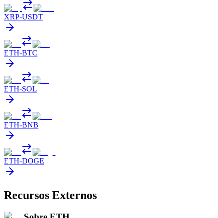
XRP
-
USDT
ETH
-
BTC
ETH
-
SOL
ETH
-
BNB
ETH
-
DOGE
Recursos Externos
Sobre ETH