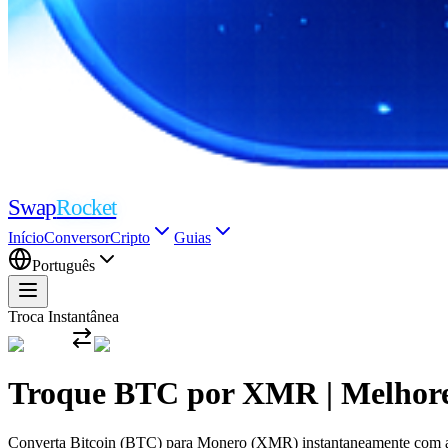
Swap
Rocket
Início
Conversor
Cripto
Guias
Português
Troca Instantânea
Troque BTC por XMR | Melhore
Converta Bitcoin (BTC) para Monero (XMR) instantaneamente com as t