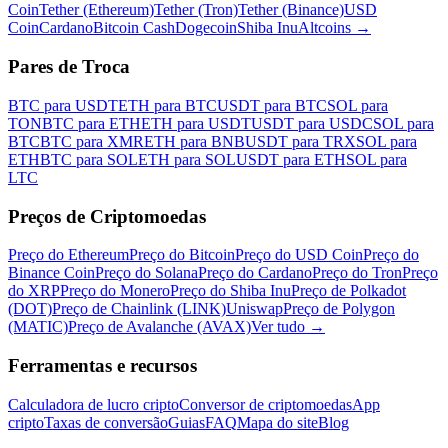
Coin
Tether (Ethereum)
Tether (Tron)
Tether (Binance)
USD
Coin
Cardano
Bitcoin Cash
Dogecoin
Shiba Inu
Altcoins
→
Pares de Troca
BTC para USDT
ETH para BTC
USDT para BTC
SOL para
TON
BTC para ETH
ETH para USDT
USDT para USDC
SOL para
BTC
BTC para XMR
ETH para BNB
USDT para TRX
SOL para
ETH
BTC para SOL
ETH para SOL
USDT para ETH
SOL para
LTC
Preços de Criptomoedas
Preço do Ethereum
Preço do Bitcoin
Preço do USD Coin
Preço do
Binance Coin
Preço do Solana
Preço do Cardano
Preço do Tron
Preço
do XRP
Preço do Monero
Preço do Shiba Inu
Preço de Polkadot
(DOT)
Preço de Chainlink (LINK)
Uniswap
Preço de Polygon
(MATIC)
Preço de Avalanche (AVAX)
Ver tudo
→
Ferramentas e recursos
Calculadora de lucro cripto
Conversor de criptomoedas
App
cripto
Taxas de conversão
Guias
FAQ
Mapa do site
Blog