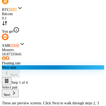
BTC
BTC
Bitcoin
0.1
You get
XMR
XMR
Monero
18.87335641
Floating rate
Next step
Back
Step
1
of 4
Select pair
Next
These are preview screens. Click
Next
to walk through steps 2, 3