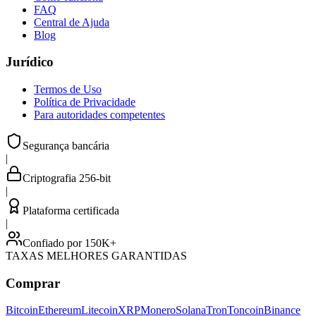
FAQ
Central de Ajuda
Blog
Jurídico
Termos de Uso
Política de Privacidade
Para autoridades competentes
Segurança bancária
|
Criptografia 256-bit
|
Plataforma certificada
|
Confiado por 150K+
TAXAS MELHORES GARANTIDAS
Comprar
Bitcoin
Ethereum
Litecoin
XRP
Monero
Solana
Tron
Toncoin
Binance