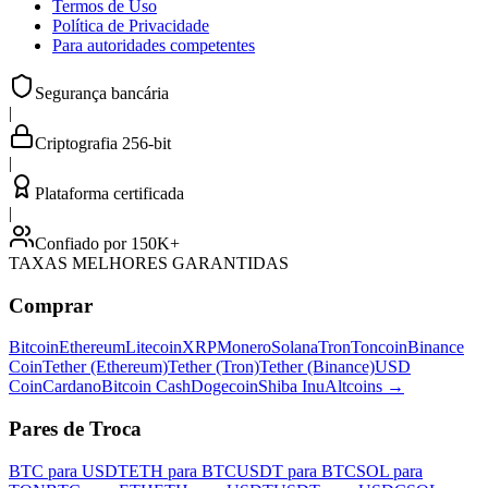
Termos de Uso
Política de Privacidade
Para autoridades competentes
Segurança bancária
|
Criptografia 256-bit
|
Plataforma certificada
|
Confiado por 150K+
TAXAS MELHORES GARANTIDAS
Comprar
Bitcoin
Ethereum
Litecoin
XRP
Monero
Solana
Tron
Toncoin
Binance
Coin
Tether (Ethereum)
Tether (Tron)
Tether (Binance)
USD
Coin
Cardano
Bitcoin Cash
Dogecoin
Shiba Inu
Altcoins
→
Pares de Troca
BTC para USDT
ETH para BTC
USDT para BTC
SOL para