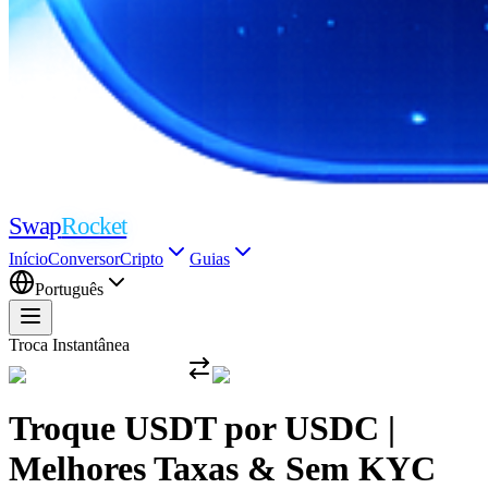
Swap
Rocket
Início
Conversor
Cripto
Guias
Português
Troca Instantânea
Troque USDT por USDC |
Melhores Taxas & Sem KYC