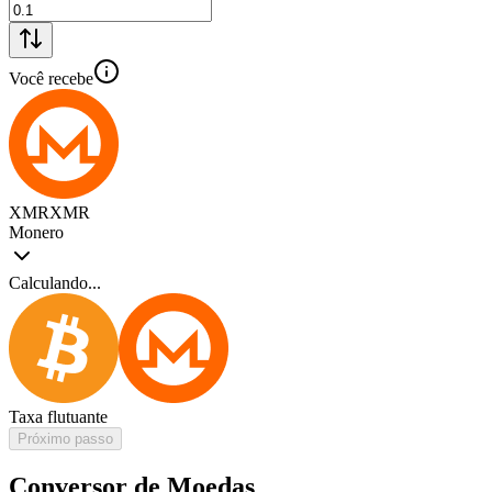
Você recebe
XMR
XMR
Monero
Calculando...
Taxa flutuante
Próximo passo
Conversor de Moedas