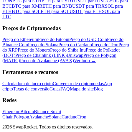
TON
BTC para ETH
ETH para USDT
USDT para USDC
SOL para
BTC
BTC para XMR
ETH para BNB
USDT para TRX
SOL para
ETH
BTC para SOL
ETH para SOL
USDT para ETH
SOL para
LTC
Preços de Criptomoedas
Preço do Ethereum
Preço do Bitcoin
Preço do USD Coin
Preço do
Binance Coin
Preço do Solana
Preço do Cardano
Preço do Tron
Preço
do XRP
Preço do Monero
Preço do Shiba Inu
Preço de Polkadot
(DOT)
Preço de Chainlink (LINK)
Uniswap
Preço de Polygon
(MATIC)
Preço de Avalanche (AVAX)
Ver tudo
→
Ferramentas e recursos
Calculadora de lucro cripto
Conversor de criptomoedas
App
cripto
Taxas de conversão
Guias
FAQ
Mapa do site
Blog
Redes
Ethereum
Bitcoin
Binance Smart
Chain
Polygon
Avalanche
Solana
Cardano
Tron
2026 SwapRocket. Todos os direitos reservados.