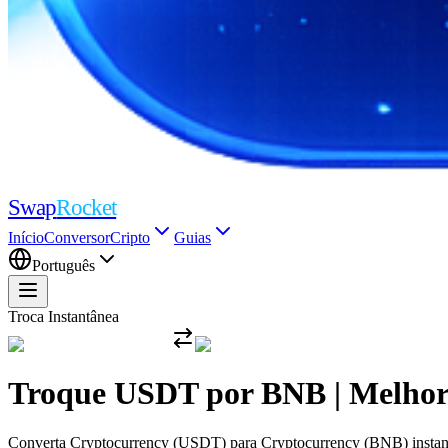
Swap
Rocket
Início
Conversor
Cripto
Guias
Português
Troca Instantânea
Troque USDT por BNB | Melhor
Converta Cryptocurrency (USDT) para Cryptocurrency (BNB) instantan