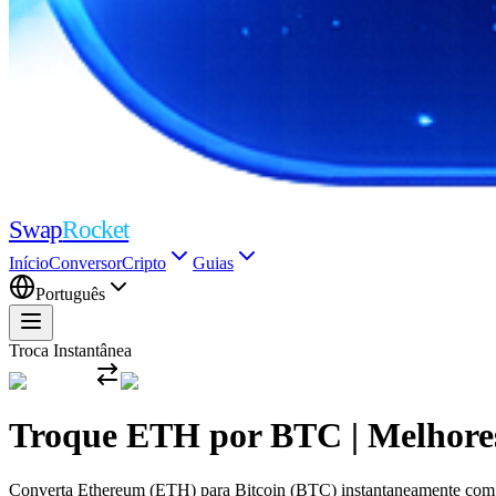
Swap
Rocket
Início
Conversor
Cripto
Guias
Português
Troca Instantânea
Troque ETH por BTC | Melhore
Converta Ethereum (ETH) para Bitcoin (BTC) instantaneamente com as