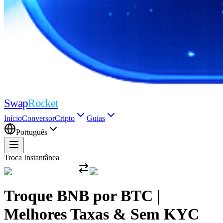
Swap
Rocket
Início
Conversor
Cripto
Guias
Português
Troca Instantânea
Troque BNB por BTC |
Melhores Taxas & Sem KYC