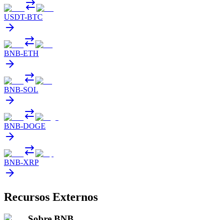
USDT
-
BTC
BNB
-
ETH
BNB
-
SOL
BNB
-
DOGE
BNB
-
XRP
Recursos Externos
Sobre BNB