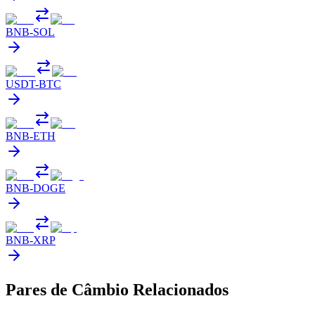
BNB
-
SOL
USDT
-
BTC
BNB
-
ETH
BNB
-
DOGE
BNB
-
XRP
Pares de Câmbio Relacionados