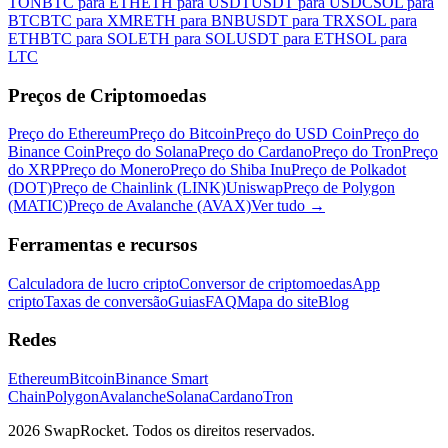
TON
BTC para ETH
ETH para USDT
USDT para USDC
SOL para
BTC
BTC para XMR
ETH para BNB
USDT para TRX
SOL para
ETH
BTC para SOL
ETH para SOL
USDT para ETH
SOL para
LTC
Preços de Criptomoedas
Preço do Ethereum
Preço do Bitcoin
Preço do USD Coin
Preço do
Binance Coin
Preço do Solana
Preço do Cardano
Preço do Tron
Preço
do XRP
Preço do Monero
Preço do Shiba Inu
Preço de Polkadot
(DOT)
Preço de Chainlink (LINK)
Uniswap
Preço de Polygon
(MATIC)
Preço de Avalanche (AVAX)
Ver tudo
→
Ferramentas e recursos
Calculadora de lucro cripto
Conversor de criptomoedas
App
cripto
Taxas de conversão
Guias
FAQ
Mapa do site
Blog
Redes
Ethereum
Bitcoin
Binance Smart
Chain
Polygon
Avalanche
Solana
Cardano
Tron
2026 SwapRocket. Todos os direitos reservados.