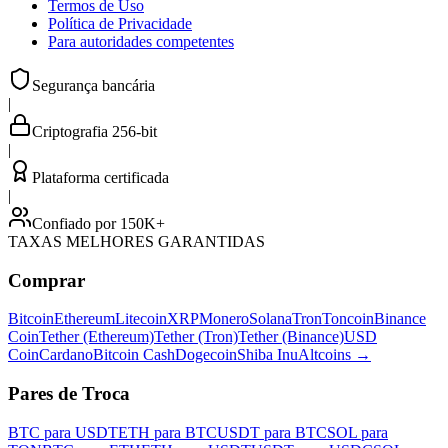
Termos de Uso
Política de Privacidade
Para autoridades competentes
Segurança bancária
|
Criptografia 256-bit
|
Plataforma certificada
|
Confiado por 150K+
TAXAS MELHORES GARANTIDAS
Comprar
Bitcoin
Ethereum
Litecoin
XRP
Monero
Solana
Tron
Toncoin
Binance
Coin
Tether (Ethereum)
Tether (Tron)
Tether (Binance)
USD
Coin
Cardano
Bitcoin Cash
Dogecoin
Shiba Inu
Altcoins
→
Pares de Troca
BTC para USDT
ETH para BTC
USDT para BTC
SOL para