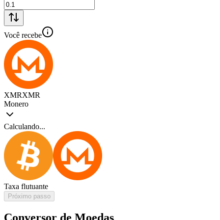
Você recebe
XMR
XMR
Monero
Calculando...
Taxa flutuante
Próximo passo
Conversor de Moedas