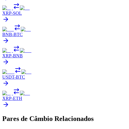
XRP
-
SOL
BNB
-
BTC
XRP
-
BNB
USDT
-
BTC
XRP
-
ETH
Pares de Câmbio Relacionados