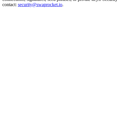
contact:
security@swaprocket.io
.