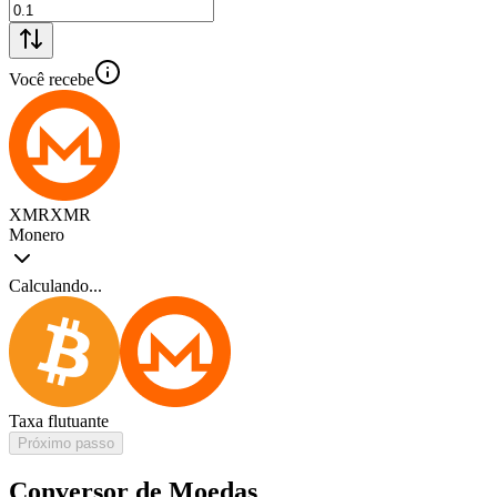
Você recebe
XMR
XMR
Monero
Calculando...
Taxa flutuante
Próximo passo
Conversor de Moedas