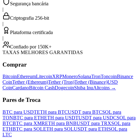
Segurança bancária
|
Criptografia 256-bit
|
Plataforma certificada
|
Confiado por 150K+
TAXAS MELHORES GARANTIDAS
Comprar
Bitcoin
Ethereum
Litecoin
XRP
Monero
Solana
Tron
Toncoin
Binance
Coin
Tether (Ethereum)
Tether (Tron)
Tether (Binance)
USD
Coin
Cardano
Bitcoin Cash
Dogecoin
Shiba Inu
Altcoins
→
Pares de Troca
BTC para USDT
ETH para BTC
USDT para BTC
SOL para
TON
BTC para ETH
ETH para USDT
USDT para USDC
SOL para
BTC
BTC para XMR
ETH para BNB
USDT para TRX
SOL para
ETH
BTC para SOL
ETH para SOL
USDT para ETH
SOL para
LTC