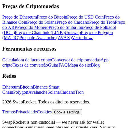
Preços de Criptomoedas
Preço do Ethereum
Preço do Bitcoin
Preço do USD Coin
Preço do
Binance Coin
Preço do Solana
Preço do Cardano
Preço do Tron
Preço
do XRP
Preço do Monero
Preço do Shiba Inu
Preço de Polkadot
(DOT)
Preço de Chainlink (LINK)
Uniswap
Preço de Polygon
(MATIC)
Preço de Avalanche (AVAX)
Ver tudo
→
Ferramentas e recursos
Calculadora de lucro cripto
Conversor de criptomoedas
App
cripto
Taxas de conversão
Guias
FAQ
Mapa do site
Blog
Redes
Ethereum
Bitcoin
Binance Smart
Chain
Polygon
Avalanche
Solana
Cardano
Tron
2026 SwapRocket. Todos os direitos reservados.
Termos
Privacidade
Cookies
Cookie settings
SwapRocket is non-custodial — we never ask for wallet
connections, signatures, seed phrases, or private keys. Security