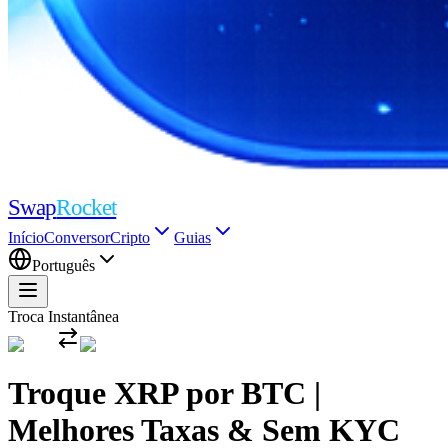
Swap
Rocket
Início
Conversor
Cripto
Guias
Português
Troca Instantânea
Troque XRP por BTC |
Melhores Taxas & Sem KYC