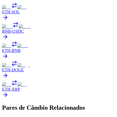
ETH
-
SOL
BNB
-
USDC
ETH
-
BNB
ETH
-
DOGE
ETH
-
XRP
Pares de Câmbio Relacionados