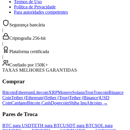
Termos de Uso
Política de Privacidade
Para autoridades competentes
Segurança bancária
|
Criptografia 256-bit
|
Plataforma certificada
|
Confiado por 150K+
TAXAS MELHORES GARANTIDAS
Comprar
Bitcoin
Ethereum
Litecoin
XRP
Monero
Solana
Tron
Toncoin
Binance
Coin
Tether (Ethereum)
Tether (Tron)
Tether (Binance)
USD
Coin
Cardano
Bitcoin Cash
Dogecoin
Shiba Inu
Altcoins
→
Pares de Troca
BTC para USDT
ETH para BTC
USDT para BTC
SOL para