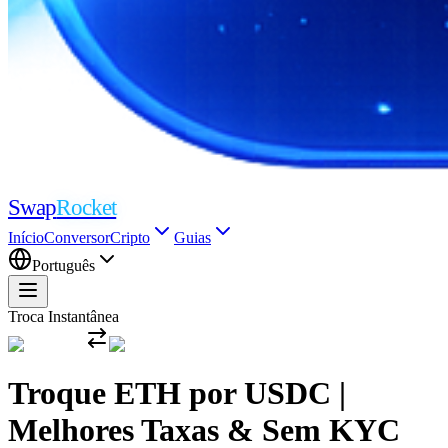
Swap
Rocket
Início
Conversor
Cripto
Guias
Português
Troca Instantânea
Troque ETH por USDC |
Melhores Taxas & Sem KYC