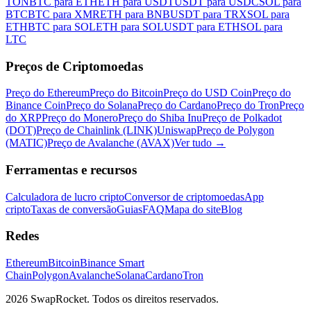
TON
BTC para ETH
ETH para USDT
USDT para USDC
SOL para
BTC
BTC para XMR
ETH para BNB
USDT para TRX
SOL para
ETH
BTC para SOL
ETH para SOL
USDT para ETH
SOL para
LTC
Preços de Criptomoedas
Preço do Ethereum
Preço do Bitcoin
Preço do USD Coin
Preço do
Binance Coin
Preço do Solana
Preço do Cardano
Preço do Tron
Preço
do XRP
Preço do Monero
Preço do Shiba Inu
Preço de Polkadot
(DOT)
Preço de Chainlink (LINK)
Uniswap
Preço de Polygon
(MATIC)
Preço de Avalanche (AVAX)
Ver tudo
→
Ferramentas e recursos
Calculadora de lucro cripto
Conversor de criptomoedas
App
cripto
Taxas de conversão
Guias
FAQ
Mapa do site
Blog
Redes
Ethereum
Bitcoin
Binance Smart
Chain
Polygon
Avalanche
Solana
Cardano
Tron
2026 SwapRocket. Todos os direitos reservados.