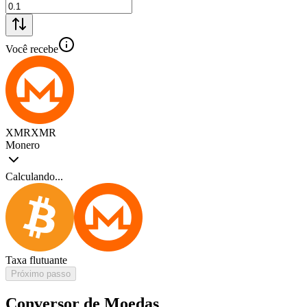
Você recebe
XMR
XMR
Monero
Calculando...
Taxa flutuante
Próximo passo
Conversor de Moedas