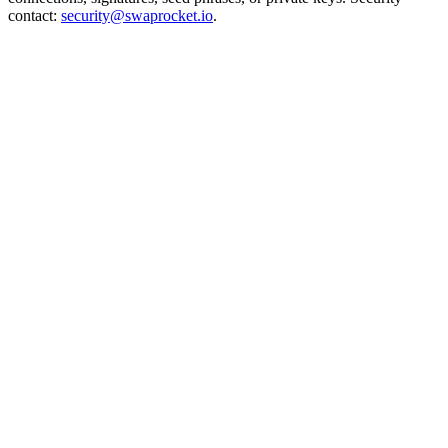
contact:
security@swaprocket.io
.