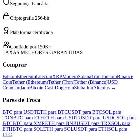
Segurança bancária
|
Criptografia 256-bit
|
Plataforma certificada
|
Confiado por 150K+
TAXAS MELHORES GARANTIDAS
Comprar
Bitcoin
Ethereum
Litecoin
XRP
Monero
Solana
Tron
Toncoin
Binance
Coin
Tether (Ethereum)
Tether (Tron)
Tether (Binance)
USD
Coin
Cardano
Bitcoin Cash
Dogecoin
Shiba Inu
Altcoins
→
Pares de Troca
BTC para USDT
ETH para BTC
USDT para BTC
SOL para
TON
BTC para ETH
ETH para USDT
USDT para USDC
SOL para
BTC
BTC para XMR
ETH para BNB
USDT para TRX
SOL para
ETH
BTC para SOL
ETH para SOL
USDT para ETH
SOL para
LTC