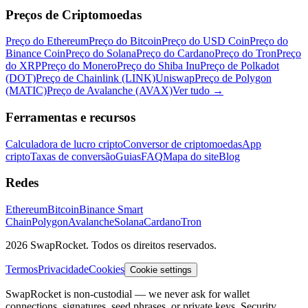
Preços de Criptomoedas
Preço do Ethereum
Preço do Bitcoin
Preço do USD Coin
Preço do
Binance Coin
Preço do Solana
Preço do Cardano
Preço do Tron
Preço
do XRP
Preço do Monero
Preço do Shiba Inu
Preço de Polkadot
(DOT)
Preço de Chainlink (LINK)
Uniswap
Preço de Polygon
(MATIC)
Preço de Avalanche (AVAX)
Ver tudo
→
Ferramentas e recursos
Calculadora de lucro cripto
Conversor de criptomoedas
App
cripto
Taxas de conversão
Guias
FAQ
Mapa do site
Blog
Redes
Ethereum
Bitcoin
Binance Smart
Chain
Polygon
Avalanche
Solana
Cardano
Tron
2026 SwapRocket. Todos os direitos reservados.
Termos
Privacidade
Cookies
Cookie settings
SwapRocket is non-custodial — we never ask for wallet
connections, signatures, seed phrases, or private keys. Security