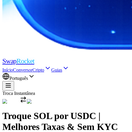
Swap
Rocket
Início
Conversor
Cripto
Guias
Português
Troca Instantânea
Troque SOL por USDC |
Melhores Taxas & Sem KYC