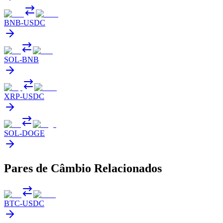
BNB
-
USDC
SOL
-
BNB
XRP
-
USDC
SOL
-
DOGE
Pares de Câmbio Relacionados
BTC
-
USDC