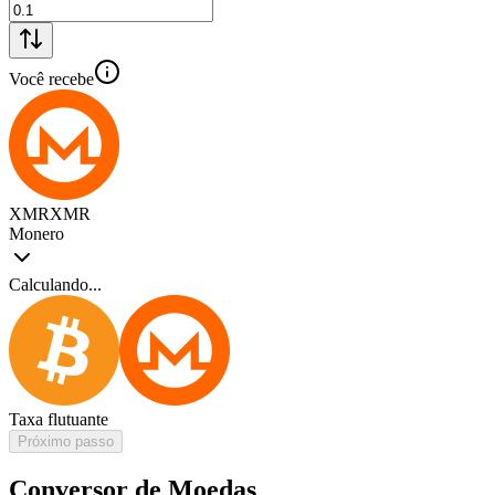
Você recebe
XMR
XMR
Monero
Calculando...
Taxa flutuante
Próximo passo
Conversor de Moedas