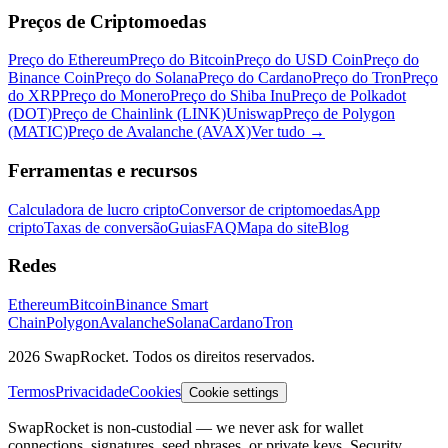
Preços de Criptomoedas
Preço do Ethereum
Preço do Bitcoin
Preço do USD Coin
Preço do
Binance Coin
Preço do Solana
Preço do Cardano
Preço do Tron
Preço
do XRP
Preço do Monero
Preço do Shiba Inu
Preço de Polkadot
(DOT)
Preço de Chainlink (LINK)
Uniswap
Preço de Polygon
(MATIC)
Preço de Avalanche (AVAX)
Ver tudo
→
Ferramentas e recursos
Calculadora de lucro cripto
Conversor de criptomoedas
App
cripto
Taxas de conversão
Guias
FAQ
Mapa do site
Blog
Redes
Ethereum
Bitcoin
Binance Smart
Chain
Polygon
Avalanche
Solana
Cardano
Tron
2026 SwapRocket. Todos os direitos reservados.
Termos
Privacidade
Cookies
Cookie settings
SwapRocket is non-custodial — we never ask for wallet
connections, signatures, seed phrases, or private keys. Security