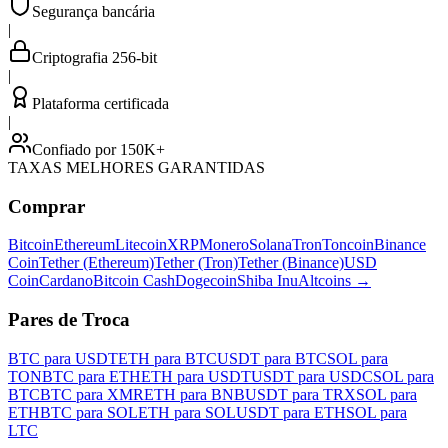
Segurança bancária
|
Criptografia 256-bit
|
Plataforma certificada
|
Confiado por 150K+
TAXAS MELHORES GARANTIDAS
Comprar
Bitcoin
Ethereum
Litecoin
XRP
Monero
Solana
Tron
Toncoin
Binance
Coin
Tether (Ethereum)
Tether (Tron)
Tether (Binance)
USD
Coin
Cardano
Bitcoin Cash
Dogecoin
Shiba Inu
Altcoins
→
Pares de Troca
BTC para USDT
ETH para BTC
USDT para BTC
SOL para
TON
BTC para ETH
ETH para USDT
USDT para USDC
SOL para
BTC
BTC para XMR
ETH para BNB
USDT para TRX
SOL para
ETH
BTC para SOL
ETH para SOL
USDT para ETH
SOL para
LTC