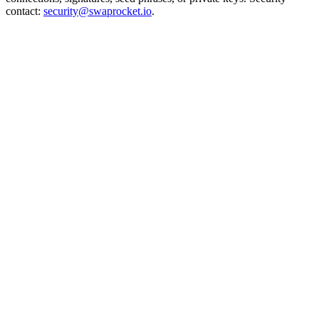
contact:
security@swaprocket.io
.