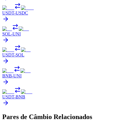
USDT
-
USDC
SOL
-
UNI
USDT
-
SOL
BNB
-
UNI
USDT
-
BNB
Pares de Câmbio Relacionados