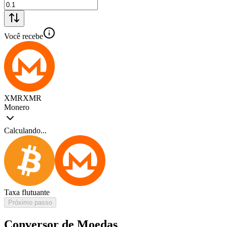
Você recebe
XMR
XMR
Monero
Calculando...
Taxa flutuante
Próximo passo
Conversor de Moedas