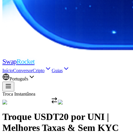
Swap
Rocket
Início
Conversor
Cripto
Guias
Português
Troca Instantânea
Troque USDT20 por UNI |
Melhores Taxas & Sem KYC