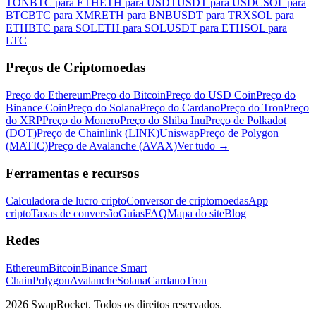
TON
BTC para ETH
ETH para USDT
USDT para USDC
SOL para
BTC
BTC para XMR
ETH para BNB
USDT para TRX
SOL para
ETH
BTC para SOL
ETH para SOL
USDT para ETH
SOL para
LTC
Preços de Criptomoedas
Preço do Ethereum
Preço do Bitcoin
Preço do USD Coin
Preço do
Binance Coin
Preço do Solana
Preço do Cardano
Preço do Tron
Preço
do XRP
Preço do Monero
Preço do Shiba Inu
Preço de Polkadot
(DOT)
Preço de Chainlink (LINK)
Uniswap
Preço de Polygon
(MATIC)
Preço de Avalanche (AVAX)
Ver tudo
→
Ferramentas e recursos
Calculadora de lucro cripto
Conversor de criptomoedas
App
cripto
Taxas de conversão
Guias
FAQ
Mapa do site
Blog
Redes
Ethereum
Bitcoin
Binance Smart
Chain
Polygon
Avalanche
Solana
Cardano
Tron
2026 SwapRocket. Todos os direitos reservados.