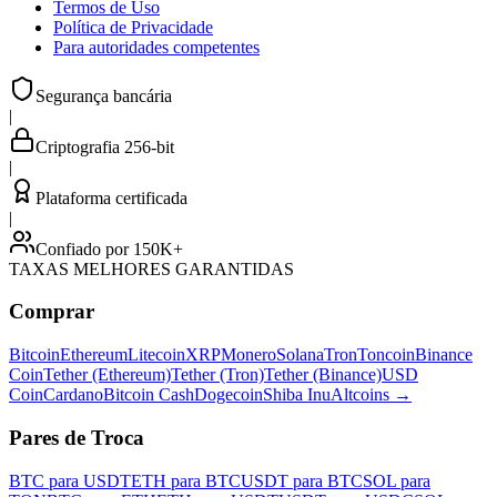
Termos de Uso
Política de Privacidade
Para autoridades competentes
Segurança bancária
|
Criptografia 256-bit
|
Plataforma certificada
|
Confiado por 150K+
TAXAS MELHORES GARANTIDAS
Comprar
Bitcoin
Ethereum
Litecoin
XRP
Monero
Solana
Tron
Toncoin
Binance
Coin
Tether (Ethereum)
Tether (Tron)
Tether (Binance)
USD
Coin
Cardano
Bitcoin Cash
Dogecoin
Shiba Inu
Altcoins
→
Pares de Troca
BTC para USDT
ETH para BTC
USDT para BTC
SOL para