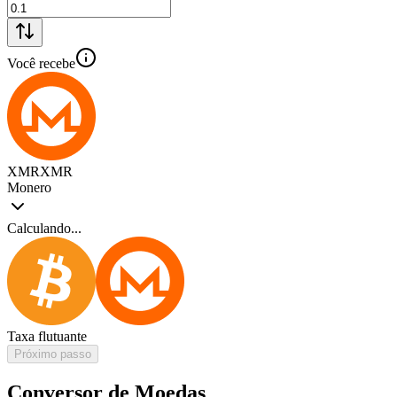
Você recebe
XMR
XMR
Monero
Calculando...
Taxa flutuante
Próximo passo
Conversor de Moedas