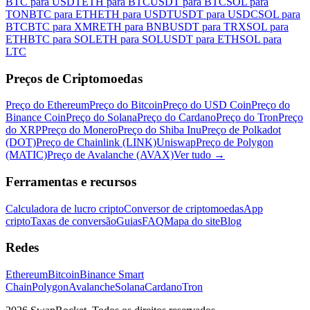
BTC para USDT
ETH para BTC
USDT para BTC
SOL para
TON
BTC para ETH
ETH para USDT
USDT para USDC
SOL para
BTC
BTC para XMR
ETH para BNB
USDT para TRX
SOL para
ETH
BTC para SOL
ETH para SOL
USDT para ETH
SOL para
LTC
Preços de Criptomoedas
Preço do Ethereum
Preço do Bitcoin
Preço do USD Coin
Preço do
Binance Coin
Preço do Solana
Preço do Cardano
Preço do Tron
Preço
do XRP
Preço do Monero
Preço do Shiba Inu
Preço de Polkadot
(DOT)
Preço de Chainlink (LINK)
Uniswap
Preço de Polygon
(MATIC)
Preço de Avalanche (AVAX)
Ver tudo
→
Ferramentas e recursos
Calculadora de lucro cripto
Conversor de criptomoedas
App
cripto
Taxas de conversão
Guias
FAQ
Mapa do site
Blog
Redes
Ethereum
Bitcoin
Binance Smart
Chain
Polygon
Avalanche
Solana
Cardano
Tron