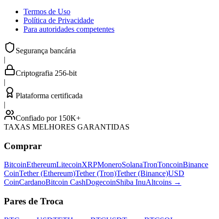
Termos de Uso
Política de Privacidade
Para autoridades competentes
Segurança bancária
|
Criptografia 256-bit
|
Plataforma certificada
|
Confiado por 150K+
TAXAS MELHORES GARANTIDAS
Comprar
Bitcoin
Ethereum
Litecoin
XRP
Monero
Solana
Tron
Toncoin
Binance
Coin
Tether (Ethereum)
Tether (Tron)
Tether (Binance)
USD
Coin
Cardano
Bitcoin Cash
Dogecoin
Shiba Inu
Altcoins
→
Pares de Troca