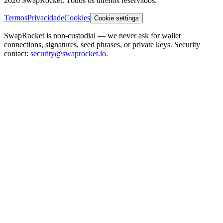
2026 SwapRocket. Todos os direitos reservados.
Termos
Privacidade
Cookies
Cookie settings
SwapRocket is non-custodial — we never ask for wallet
connections, signatures, seed phrases, or private keys. Security
contact:
security@swaprocket.io
.