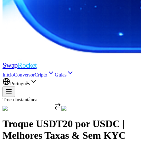
Swap
Rocket
Início
Conversor
Cripto
Guias
Português
Troca Instantânea
Troque USDT20 por USDC |
Melhores Taxas & Sem KYC