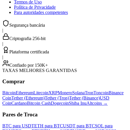
Termos de Uso
Política de Privacidade
Para autoridades competentes
Segurança bancária
|
Criptografia 256-bit
|
Plataforma certificada
|
Confiado por 150K+
TAXAS MELHORES GARANTIDAS
Comprar
Bitcoin
Ethereum
Litecoin
XRP
Monero
Solana
Tron
Toncoin
Binance
Coin
Tether (Ethereum)
Tether (Tron)
Tether (Binance)
USD
Coin
Cardano
Bitcoin Cash
Dogecoin
Shiba Inu
Altcoins
→
Pares de Troca
BTC para USDT
ETH para BTC
USDT para BTC
SOL para