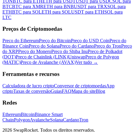
TON
BTC para ETH
ETH para USDT
USDT para USDC
SOL para
BTC
BTC para XMR
ETH para BNB
USDT para TRX
SOL para
ETH
BTC para SOL
ETH para SOL
USDT para ETH
SOL para
LTC
Preços de Criptomoedas
Preço do Ethereum
Preço do Bitcoin
Preço do USD Coin
Preço do
Binance Coin
Preço do Solana
Preço do Cardano
Preço do Tron
Preço
do XRP
Preço do Monero
Preço do Shiba Inu
Preço de Polkadot
(DOT)
Preço de Chainlink (LINK)
Uniswap
Preço de Polygon
(MATIC)
Preço de Avalanche (AVAX)
Ver tudo
→
Ferramentas e recursos
Calculadora de lucro cripto
Conversor de criptomoedas
App
cripto
Taxas de conversão
Guias
FAQ
Mapa do site
Blog
Redes
Ethereum
Bitcoin
Binance Smart
Chain
Polygon
Avalanche
Solana
Cardano
Tron
2026 SwapRocket. Todos os direitos reservados.